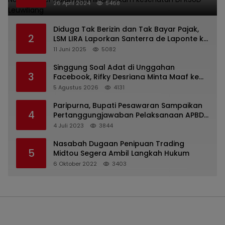
kesehatan Di RSUD Leuwiliang
26 April 2024
5468
Diduga Tak Berizin dan Tak Bayar Pajak,
2
LSM LIRA Laporkan Santerra de Laponte ke
Kejaksaan Kota Batu
11 Juni 2025
5082
Singgung Soal Adat di Unggahan
3
Facebook, Rifky Desriana Minta Maaf ke
PDA dan Bupati Kubar
5 Agustus 2026
4131
Paripurna, Bupati Pesawaran Sampaikan
4
Pertanggungjawaban Pelaksanaan APBD
2022
4 Juli 2023
3844
Nasabah Dugaan Penipuan Trading
5
Midtou Segera Ambil Langkah Hukum
6 Oktober 2022
3403