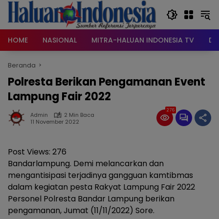
Langsung
ke
konten
HOME
NASIONAL
MITRA-HALUAN INDONESIA TV
DA
Beranda
Polresta Berikan Pengamanan Event
Lampung Fair 2022
276
Admin
2 Min Baca
11 November 2022
Post Views:
276
Bandarlampung. Demi melancarkan dan
mengantisipasi terjadinya gangguan kamtibmas
dalam kegiatan pesta Rakyat Lampung Fair 2022
Personel Polresta Bandar Lampung berikan
pengamanan, Jumat (11/11/2022) Sore.