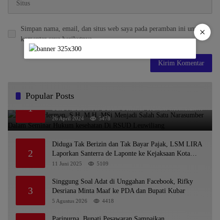
Simpan nama, email, dan situs web saya pada peramban ini untuk
×
komentar saya berikutnya.
Popular Posts
Dr. KMS Herman, S.H.,M.H.,MSi Menjadi Salah
1
Satu Narasumber Dalam Seminar Hukum kesehatan
Di RSUD Leuwiliang
26 April 2024
5478
Diduga Tak Berizin dan Tak Bayar Pajak, LSM LIRA
2
Laporkan Santerra de Laponte ke Kejaksaan Kota
Batu
11 Juni 2025
5109
Singgung Soal Adat di Unggahan Facebook, Rifky
3
Desriana Minta Maaf ke PDA dan Bupati Kubar
5 Agustus 2026
4418
Paripurna, Bupati Pesawaran Sampaikan