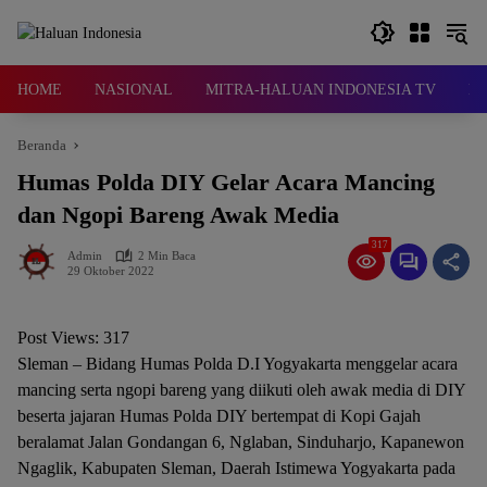
Langsung
ke
konten
HOME
NASIONAL
MITRA-HALUAN INDONESIA TV
D
Beranda
Humas Polda DIY Gelar Acara Mancing
dan Ngopi Bareng Awak Media
317
Admin
2 Min Baca
29 Oktober 2022
Post Views:
317
Sleman – Bidang Humas Polda D.I Yogyakarta menggelar acara
mancing serta ngopi bareng yang diikuti oleh awak media di DIY
beserta jajaran Humas Polda DIY bertempat di Kopi Gajah
beralamat Jalan Gondangan 6, Nglaban, Sinduharjo, Kapanewon
Ngaglik, Kabupaten Sleman, Daerah Istimewa Yogyakarta pada