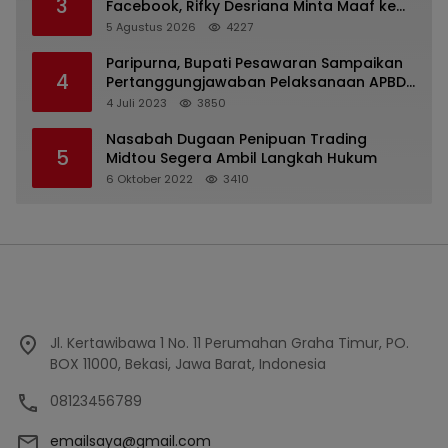
3
Facebook, Rifky Desriana Minta Maaf ke
PDA dan Bupati Kubar
5 Agustus 2026
4227
Paripurna, Bupati Pesawaran Sampaikan
4
Pertanggungjawaban Pelaksanaan APBD
2022
4 Juli 2023
3850
Nasabah Dugaan Penipuan Trading
5
Midtou Segera Ambil Langkah Hukum
6 Oktober 2022
3410
Jl. Kertawibawa 1 No. 11 Perumahan Graha Timur, PO.
BOX 11000, Bekasi, Jawa Barat, Indonesia
08123456789
emailsaya@gmail.com