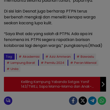
membantu selama puluhan tahun,” paparnya.
Di sisi lain Desnat juga berharap PTPN terus
berbenah mengkaji dan meneliti kenapa warga
seakan kacang lupa kulit.
“Saya lihat ada yang salah di PTPN. Ada apa ini
fenomena ini. PTPN segera rapatkan barisan
kolaborasi lagi dengan warga,” pungkasnya.(Rhadi)
Tag:
Akademisi
Aziz Amriwan
Bawaslu
Lampung Barat
Pemilu 2024
Peran Milenial
Unila
Keliling Kampung Yabanda Satgas Yonif
143/TWEJ, Sapa Mama-Mama dan Anak-
Anak