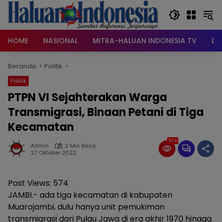
Langsung
ke
konten
HOME
NASIONAL
MITRA-HALUAN INDONESIA TV
DA
Beranda
Politik
Politik
PTPN VI Sejahterakan Warga
Transmigrasi, Binaan Petani di Tiga
Kecamatan
574
Admin
2 Min Baca
27 Oktober 2022
Post Views:
574
JAMBI.- ada tiga kecamatan di kabupaten
Muarojambi, dulu hanya unit pemukiman
transmigrasi dari Pulau Jawa di era akhir 1970 hingga