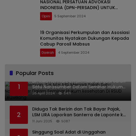
NASIONAL PERSATUAN ADVOKASI
INDONESIA (DPN-PERSADIN) UNTUK
DEMOKRASI INDONESIA
Opini
5 September 2024
19 Organisasi Perkumpulan dan Asosiasi
Komunitas Nyatakan Dukungan Kepada
Cabup Parosil Mabsus
Daerah
4 September 2024
Popular Posts
Dr. KMS Herman, S.H.,M.H.,MSi Menjadi Salah
1
Satu Narasumber Dalam Seminar Hukum
kesehatan Di RSUD Leuwiliang
26 April 2024
5471
Diduga Tak Berizin dan Tak Bayar Pajak,
2
LSM LIRA Laporkan Santerra de Laponte ke
Kejaksaan Kota Batu
11 Juni 2025
5087
Singgung Soal Adat di Unggahan