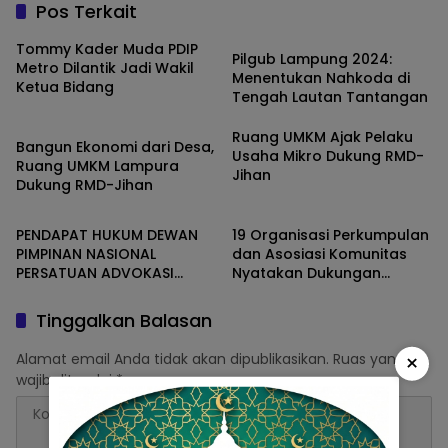
Pos Terkait
Lampung
Tommy Kader Muda PDIP
Pilgub Lampung 2024:
Metro Dilantik Jadi Wakil
Menentukan Nahkoda di
Ketua Bidang
Tengah Lautan Tantangan
Kota Bandar Lampung
Ruang UMKM Ajak Pelaku
Bangun Ekonomi dari Desa,
Usaha Mikro Dukung RMD-
Ruang UMKM Lampura
Jihan
Dukung RMD-Jihan
Opini
Daerah
PENDAPAT HUKUM DEWAN
19 Organisasi Perkumpulan
PIMPINAN NASIONAL
dan Asosiasi Komunitas
PERSATUAN ADVOKASI
Nyatakan Dukungan
INDONESIA (DPN-PERSADIN)
Kepada Cabup Parosil
UNTUK DEMOKRASI
Mabsus
Tinggalkan Balasan
INDONESIA
×
Alamat email Anda tidak akan dipublikasikan.
Ruas yang
wajib ditandai
*