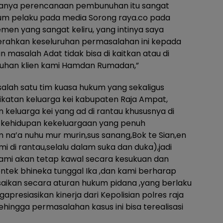
adanya perencanaan pembunuhan itu sangat
kum pelaku pada media Sorong raya.co pada
emen yang sangat keliru, yang intinya saya
rahkan keseluruhan permasalahan ini kepada
n masalah Adat tidak bisa di kaitkan atau di
uhan klien kami Hamdan Rumadan,”
salah satu tim kuasa hukum yang sekaligus
ikatan keluarga kei kabupaten Raja Ampat,
keluarga kei yang ad di rantau khususnya di
i kehidupan kekeluargaan yang penuh
na’a nuhu mur murin,sus sanang,Bok te Sian,en
 di rantau,selalu dalam suka dan duka),jadi
kami akan tetap kawal secara kesukuan dan
ntek bhineka tunggal Ika ,dan kami berharap
esaikan secara aturan hukum pidana ,yang berlaku
gapresiasikan kinerja dari Kepolisian polres raja
hingga permasalahan kasus ini bisa terealisasi