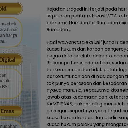
Kejadian tragedi ini terjadi pada har
seputaran pantai rekreasi WTC kot
bernama Hamdan Edi Rumadan usia ku
Rumadan ,
Hasil wawancara ekslusif jurnalis d
kuasa hukum dari korban pengeroyo
negara kita tercinta dalam keadaan 
19, kenapa harus ada ketidak sadar
berkerumunan dan tidak patuhi lagi 
berkerumunan dan di hiasi dengan t
tak punya perasaan dan kesadaran
nyawa manusia, sepatutnya kita se
jawab atas kedamaian dan ketent
KAMTIBNAS, bukan saling menuduh,
golongan, sepertinya yang terjadi sa
kuasa hukum korban Jamaludin sang
kuasa hukum pelaku yang mengata