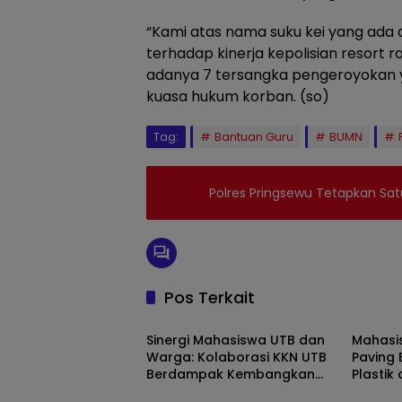
“Kami atas nama suku kei yang ada
terhadap kinerja kepolisian resort 
adanya 7 tersangka pengeroyokan y
kuasa hukum korban. (so)
Tag:
Bantuan Guru
BUMN
Polres Pringsewu Tetapkan Sa
Pos Terkait
Daerah
Daera
Sinergi Mahasiswa UTB dan
Mahasi
Warga: Kolaborasi KKN UTB
Paving 
Berdampak Kembangkan
Plastik
Opini
Nasion
Potensi Desa Tegal Sari