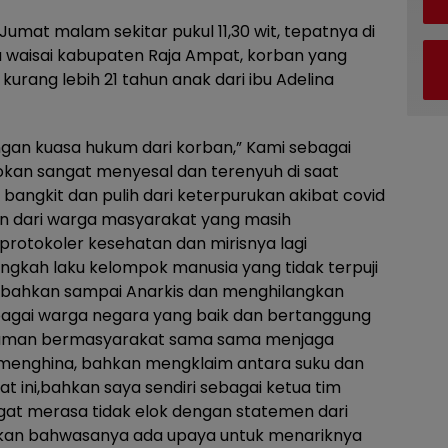
i Jumat malam sekitar pukul 11,30 wit, tepatnya di
a waisai kabupaten Raja Ampat, korban yang
rang lebih 21 tahun anak dari ibu Adelina
engan kuasa hukum dari korban,” Kami sebagai
kan sangat menyesal dan terenyuh di saat
bangkit dan pulih dari keterpurukan akibat covid
an dari warga masyarakat yang masih
protokoler kesehatan dan mirisnya lagi
ingkah laku kelompok manusia yang tidak terpuji
 bahkan sampai Anarkis dan menghilangkan
bagai warga negara yang baik dan bertanggung
raman bermasyarakat sama sama menjaga
 menghina, bahkan mengklaim antara suku dan
at ini,bahkan saya sendiri sebagai ketua tim
at merasa tidak elok dengan statemen dari
kan bahwasanya ada upaya untuk menariknya