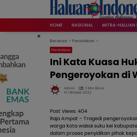
Langsung
ke
konten
HOME
NASIONAL
MITRA-HALUAN 
×
Beranda
Pendidikan
Pendidikan
Ini Kata Kuasa H
Pengeroyokan di 
Admin
3 Min Baca
13 Oktober 2022
Post Views:
404
Raja Ampat – Tragedi pengeroyoka
warga kota waisai suku kei kabupa
dalam proses penyidikan pihak kepol