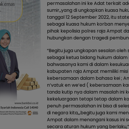
permasalahan ini ke Adat terkait 
sumir,,yang di ungkapkan kuasa hu
tanggal 12 September 2022, itu stat
sebagai kuasa hukum korban menye
pihak kepolisia polres raja Ampat da
hubungkan dengan tragedi pembun
“Begitu juga ungkapan sesalan oleh 
sebagai ketua bidang hukum dalam 
bahwasanya kami di dalam kesukuan 
kabupaten raja Ampat memiliki mis
kebersamaan dalam bahasa kei ; Am 
n’vatuk en we’ed ( kebersamaan kami
tanda kutip nya dalam masalah ini 
kekeluargaan tetapi tetap dalam ko
penuh permasalahan ini bisa di sel
di negara kita,,,begitu juga kami men
Ampat dalam menangani kasus ini se
secara aturan hukum yang berlaku,”