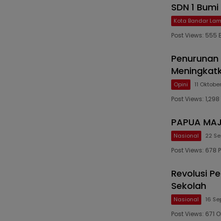
SDN 1 Bumi
Kota Bandar La
Post Views: 55
Penurunan
Meningkatk
Opini
11 Oktobe
Post Views: 1,298
PAPUA MAJ
Nasional
22 S
Post Views: 678
Revolusi P
Sekolah
Nasional
16 Se
Post Views: 671 