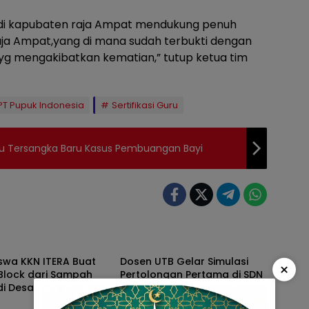
 di kapubaten raja Ampat mendukung penuh
raja Ampat,yang di mana sudah terbukti dengan
g mengakibatkan kematian,” tutup ketua tim
PT Pupuk Indonesia
Sertifikasi Guru
tu Tersangka Baru Kasus Pembuangan Bayi
h
Kota Bandar Lampung
swa KKN ITERA Buat
Dosen UTB Gelar Simulasi
×
Block dari Sampah
Pertolongan Pertama di SDN
 di Desa Taman Baru
1 Bumi Waras
al
Nasional