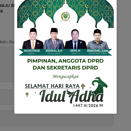
MAJU BERSAMA ADEM
Revolusi Pendidikan: Dari
IK
Guru Penggerak ke Kepala
Sekolah
kan.
Ruas yang wajib ditandai
*