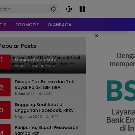
TIK
OTOMOTIF
OLAHRAGA
×
Popular Posts
Dr. KMS Herman, S.H.,M.H.,MSi
1
Menjadi Salah Satu
Narasumber Dalam Seminar
26 April 2024
5469
Hukum kesehatan Di RSUD
Leuwiliang
Diduga Tak Berizin dan Tak
2
Bayar Pajak, LSM LIRA
Laporkan Santerra de
11 Juni 2025
5082
Laponte ke Kejaksaan Kota
Batu
Singgung Soal Adat di
3
Unggahan Facebook, Rifky
Desriana Minta Maaf ke PDA
5 Agustus 2026
4147
dan Bupati Kubar
Paripurna, Bupati Pesawaran
4
Sampaikan