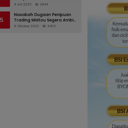
Pertanggungjawaban
4 Juli 2023
3844
Pelaksanaan APBD 2022
Nasabah Dugaan Penipuan
5
Trading Midtou Segera Ambil
Langkah Hukum
6 Oktober 2022
3403