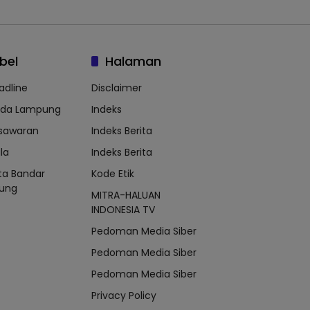
bel
Halaman
adline
Disclaimer
lda Lampung
Indeks
sawaran
Indeks Berita
la
Indeks Berita
ta Bandar
Kode Etik
ung
MITRA-HALUAN
INDONESIA TV
Pedoman Media Siber
Pedoman Media Siber
Pedoman Media Siber
Privacy Policy