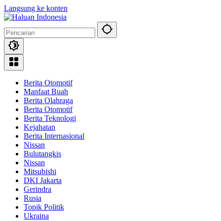
Langsung ke konten
Berita Otomotif
Manfaat Buah
Berita Olahraga
Berita Otomotif
Berita Teknologi
Kejahatan
Berita Internasional
Nissan
Bulutangkis
Nissan
Mitsubishi
DKI Jakarta
Gerindra
Rusia
Topik Politik
Ukraina