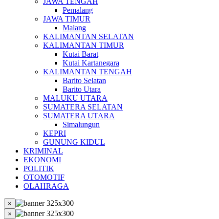
JAWA TENGAH
Pemalang
JAWA TIMUR
Malang
KALIMANTAN SELATAN
KALIMANTAN TIMUR
Kutai Barat
Kutai Kartanegara
KALIMANTAN TENGAH
Barito Selatan
Barito Utara
MALUKU UTARA
SUMATERA SELATAN
SUMATERA UTARA
Simalungun
KEPRI
GUNUNG KIDUL
KRIMINAL
EKONOMI
POLITIK
OTOMOTIF
OLAHRAGA
×
×