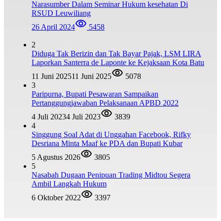
Narasumber Dalam Seminar Hukum kesehatan Di
RSUD Leuwiliang
26 April 2024
5458
2
Diduga Tak Berizin dan Tak Bayar Pajak, LSM LIRA
Laporkan Santerra de Laponte ke Kejaksaan Kota Batu
11 Juni 2025
11 Juni 2025
5078
3
Paripurna, Bupati Pesawaran Sampaikan
Pertanggungjawaban Pelaksanaan APBD 2022
4 Juli 2023
4 Juli 2023
3839
4
Singgung Soal Adat di Unggahan Facebook, Rifky
Desriana Minta Maaf ke PDA dan Bupati Kubar
5 Agustus 2026
3805
5
Nasabah Dugaan Penipuan Trading Midtou Segera
Ambil Langkah Hukum
6 Oktober 2022
3397