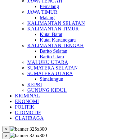
JAWA TENGAH
Pemalang
JAWA TIMUR
Malang
KALIMANTAN SELATAN
KALIMANTAN TIMUR
Kutai Barat
Kutai Kartanegara
KALIMANTAN TENGAH
Barito Selatan
Barito Utara
MALUKU UTARA
SUMATERA SELATAN
SUMATERA UTARA
Simalungun
KEPRI
GUNUNG KIDUL
KRIMINAL
EKONOMI
POLITIK
OTOMOTIF
OLAHRAGA
×
×