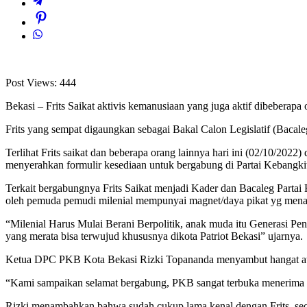
Post Views:
444
Bekasi – Frits Saikat aktivis kemanusiaan yang juga aktif dibeberap
Frits yang sempat digaungkan sebagai Bakal Calon Legislatif (Bac
Terlihat Frits saikat dan beberapa orang lainnya hari ini (02/10/
menyerahkan formulir kesediaan untuk bergabung di Partai Kebangk
Terkait bergabungnya Frits Saikat menjadi Kader dan Bacaleg Partai 
oleh pemuda pemudi milenial mempunyai magnet/daya pikat yg mena
“Milenial Harus Mulai Berani Berpolitik, anak muda itu Generasi Pener
yang merata bisa terwujud khususnya dikota Patriot Bekasi” ujarnya.
Ketua DPC PKB Kota Bekasi Rizki Topananda menyambut hangat atas 
“Kami sampaikan selamat bergabung, PKB sangat terbuka menerima s
Rizki menambahkan bahwa sudah cukup lama kenal dengan Frits, s