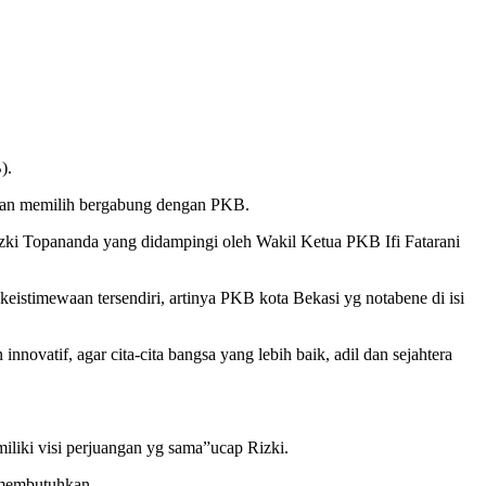
).
 dan memilih bergabung dengan PKB.
izki Topananda yang didampingi oleh Wakil Ketua PKB Ifi Fatarani
eistimewaan tersendiri, artinya PKB kota Bekasi yg notabene di isi
nnovatif, agar cita-cita bangsa yang lebih baik, adil dan sejahtera
liki visi perjuangan yg sama”ucap Rizki.
 membutuhkan.