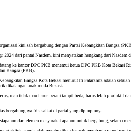
a organisasi kini sah bergabung dengan Partai Kebangkitan Bangsa (PKB
aleg) 2024 dari pantai Nasdem, kini menyatakan hengkang dari Nasdem
2022) datang ke kantor DPC PKB menemui ketua DPC PKB Kota Bekasi R
itan Bangsa (PKB).
Kebangkitan Bangsa Kota Bekasi menurut Ifi Fataranifa adalah sebuah k
rik dikalangan anak muda Bekasi.
us, mau tidak mau harus berani tampil beda, harus lebih produktif dan i
bergabungnya frits saikat di partai yang dipimpinnya.
iapapun dari elemen masyarakat apapun untuk bergabung, selama memi
eorang aktivis yang sudah membuktikan banyak membantu orang yang