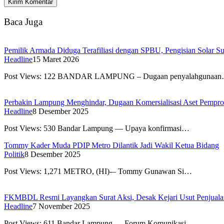
Baca Juga
Pemilik Armada Diduga Terafiliasi dengan SPBU, Pengisian Solar 
Headline
15 Maret 2026
Post Views: 122 BANDAR LAMPUNG – Dugaan penyalahgunaa
Perbakin Lampung Menghindar, Dugaan Komersialisasi Aset Pempr
Headline
8 Desember 2025
Post Views: 530 Bandar Lampung — Upaya konfirmasi…
Tommy Kader Muda PDIP Metro Dilantik Jadi Wakil Ketua Bidang
Politik
8 Desember 2025
Post Views: 1,271 METRO, (HI)-– Tommy Gunawan Si…
FKMBDL Resmi Layangkan Surat Aksi, Desak Kejari Usut Penjualan
Headline
7 November 2025
Post Views: 611 Bandar Lampung — Forum Komunikasi…