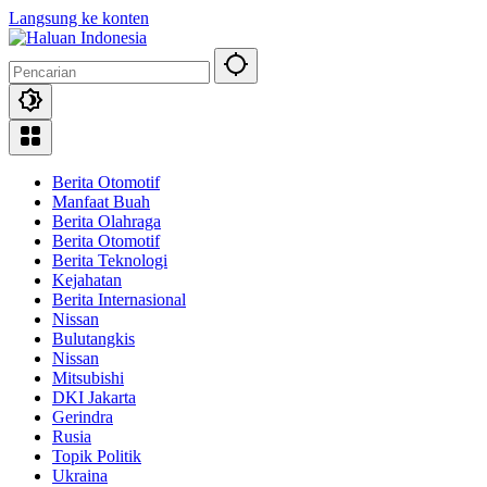
Langsung ke konten
Berita Otomotif
Manfaat Buah
Berita Olahraga
Berita Otomotif
Berita Teknologi
Kejahatan
Berita Internasional
Nissan
Bulutangkis
Nissan
Mitsubishi
DKI Jakarta
Gerindra
Rusia
Topik Politik
Ukraina