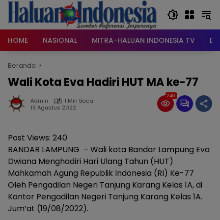
Langsung
ke
konten
HOME
NASIONAL
MITRA-HALUAN INDONESIA TV
DA
Beranda
Wali Kota Eva Hadiri HUT MA ke-77
240
Admin
1 Min Baca
19 Agustus 2022
Post Views:
240
BANDAR LAMPUNG – Wali kota Bandar Lampung Eva
Dwiana Menghadiri Hari Ulang Tahun (HUT)
Mahkamah Agung Republik Indonesia (RI) Ke-77
Oleh Pengadilan Negeri Tanjung Karang Kelas 1A, di
Kantor Pengadilan Negeri Tanjung Karang Kelas 1A.
Jum’at (19/08/2022).