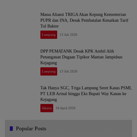
Massa Aliansi TRIGA Akan Kepung Kementerian
PUPR dan INA, Desak Pembatalan Kenaikan Tarif
Tol Bakter
Lampung
13 Juli 2026
DPP PEMATANK Desak KPK Ambil Alih
Penanganan Dugaan Tipikor Mantan Jampidsus
Kejagung
Lampung
13 Juli 2026
Tak Hanya SGC, Triga Lampung Seret Kasus PSMI,
PT LEB Arinal hingga Eks Bupati Way Kanan ke
Kejagung
Jakarta
16 April 2026
Popular Posts
Dr. KMS Herman, S.H.,M.H.,MSi Menjadi Salah
1
Satu Narasumber Dalam Seminar Hukum kesehatan