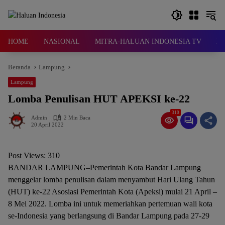
Langsung
ke
konten
HOME
NASIONAL
MITRA-HALUAN INDONESIA TV
D
Beranda
Lampung
Lampung
Lomba Penulisan HUT APEKSI ke-22
310
Admin
2 Min Baca
20 April 2022
Post Views:
310
BANDAR LAMPUNG–Pemerintah Kota Bandar Lampung
menggelar lomba penulisan dalam menyambut Hari Ulang Tahun
(HUT) ke-22 Asosiasi Pemerintah Kota (Apeksi) mulai 21 April –
8 Mei 2022. Lomba ini untuk memeriahkan pertemuan wali kota
se-Indonesia yang berlangsung di Bandar Lampung pada 27-29