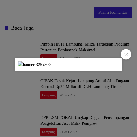
Baca Juga
Pimpin HKTI Lampung, Mirza Targetkan Program
Pertanian Berdampak Maksimal
×
Lampung
1 Agustus 2026
GIPAK Desak Kejati Lampung Ambil Alih Dugaan
Korupsi Rp24 Miliar di DLH Lampung Timur
Lampung
28 Juli 2026
DPP LSM FOKAL Ungkap Dugaan Penyimpangan
Pengelolaan Aset Milik Pemprov
Lampung
24 Juli 2026