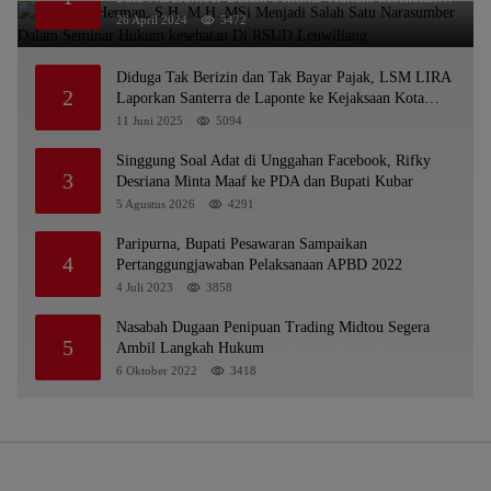
Di RSUD Leuwiliang
26 April 2024
5472
Diduga Tak Berizin dan Tak Bayar Pajak, LSM LIRA
2
Laporkan Santerra de Laponte ke Kejaksaan Kota
Batu
11 Juni 2025
5094
Singgung Soal Adat di Unggahan Facebook, Rifky
3
Desriana Minta Maaf ke PDA dan Bupati Kubar
5 Agustus 2026
4291
Paripurna, Bupati Pesawaran Sampaikan
4
Pertanggungjawaban Pelaksanaan APBD 2022
4 Juli 2023
3858
Nasabah Dugaan Penipuan Trading Midtou Segera
5
Ambil Langkah Hukum
6 Oktober 2022
3418