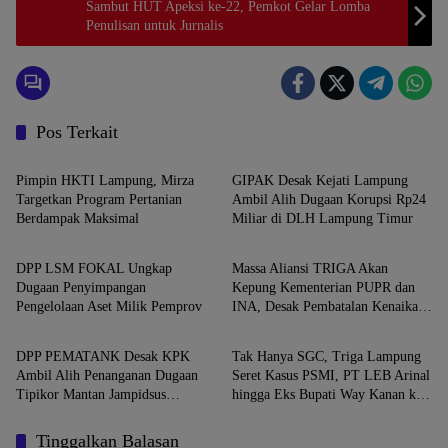
Sambut HUT Apeksi ke-22, Pemkot Gelar Lomba
Penulisan untuk Jurnalis
Pos Terkait
Lampung
Lampung
Pimpin HKTI Lampung, Mirza
GIPAK Desak Kejati Lampung
Targetkan Program Pertanian
Ambil Alih Dugaan Korupsi Rp24
Berdampak Maksimal
Miliar di DLH Lampung Timur
Lampung
Lampung
DPP LSM FOKAL Ungkap
Massa Aliansi TRIGA Akan
Dugaan Penyimpangan
Kepung Kementerian PUPR dan
Pengelolaan Aset Milik Pemprov
INA, Desak Pembatalan Kenaikan
Lampung
Jakarta
Tarif Tol Bakter
DPP PEMATANK Desak KPK
Tak Hanya SGC, Triga Lampung
Ambil Alih Penanganan Dugaan
Seret Kasus PSMI, PT LEB Arinal
Tipikor Mantan Jampidsus
hingga Eks Bupati Way Kanan ke
Kejagung
Kejagung
Tinggalkan Balasan