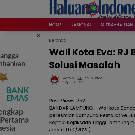
Langsung
ke
konten
HOME
NASIONAL
MITRA-HALUAN 
×
Beranda
Wali Kota Eva: RJ
Solusi Masalah
Admin
2 Min Baca
1 April 2022
Post Views:
252
BANDAR LAMPUNG – Walikota Band
peresmian kampung Restorative Jus
Kepala Kejaksaan Tinggi Lampung d
Jumat (1/4/2022).