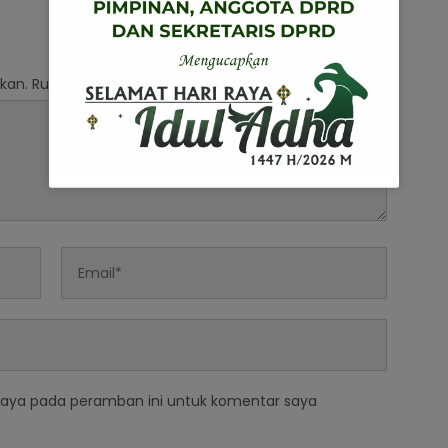
kan.
Ruas yang wajib ditandai
*
saya pada peramban ini untuk komentar saya