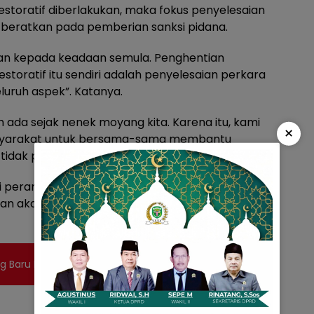
storatif diberlakukan, maka fokus penyelesaian
ik beratkan pada pemberian sanksi pidana.
an kepada keadaan semula. Penghentian
toratif itu sendiri adalah penyelesaian perkara
luruh aspek”. Katanya.
 ada sejak nenek moyang kita. Karena itu, kami
×
syarakat untuk bersama-sama membantu
idak perlu sampai ke pengadilan. Ungkapnya.
rti perampokan, pembunuhan, dan narkoba
 akan diproses sesuai hukum yang berlaku”.
ng Baru Puskesmas Susunan Baru