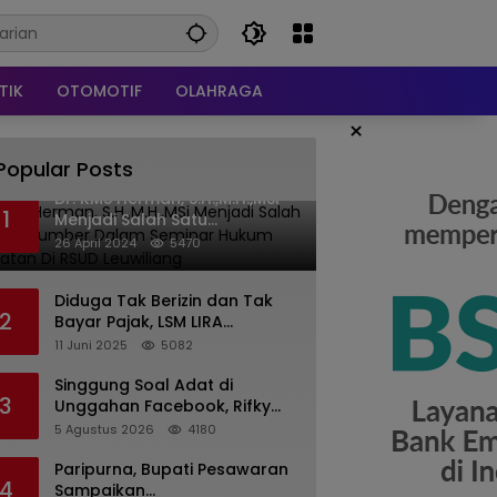
TIK
OTOMOTIF
OLAHRAGA
×
Popular Posts
Dr. KMS Herman, S.H.,M.H.,MSi
1
Menjadi Salah Satu
Narasumber Dalam Seminar
26 April 2024
5470
Hukum kesehatan Di RSUD
Leuwiliang
Diduga Tak Berizin dan Tak
2
Bayar Pajak, LSM LIRA
Laporkan Santerra de
11 Juni 2025
5082
Laponte ke Kejaksaan Kota
Batu
Singgung Soal Adat di
3
Unggahan Facebook, Rifky
Desriana Minta Maaf ke PDA
5 Agustus 2026
4180
dan Bupati Kubar
Paripurna, Bupati Pesawaran
4
Sampaikan