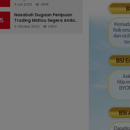
Pertanggungjawaban
4 Juli 2023
3845
Pelaksanaan APBD 2022
Nasabah Dugaan Penipuan
5
Trading Midtou Segera Ambil
Langkah Hukum
6 Oktober 2022
3404