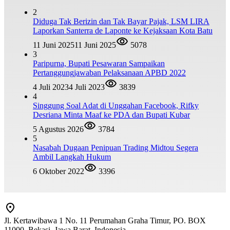
2
Diduga Tak Berizin dan Tak Bayar Pajak, LSM LIRA
Laporkan Santerra de Laponte ke Kejaksaan Kota Batu
11 Juni 2025
11 Juni 2025
5078
3
Paripurna, Bupati Pesawaran Sampaikan
Pertanggungjawaban Pelaksanaan APBD 2022
4 Juli 2023
4 Juli 2023
3839
4
Singgung Soal Adat di Unggahan Facebook, Rifky
Desriana Minta Maaf ke PDA dan Bupati Kubar
5 Agustus 2026
3784
5
Nasabah Dugaan Penipuan Trading Midtou Segera
Ambil Langkah Hukum
6 Oktober 2022
3396
Jl. Kertawibawa 1 No. 11 Perumahan Graha Timur, PO. BOX
11000, Bekasi, Jawa Barat, Indonesia