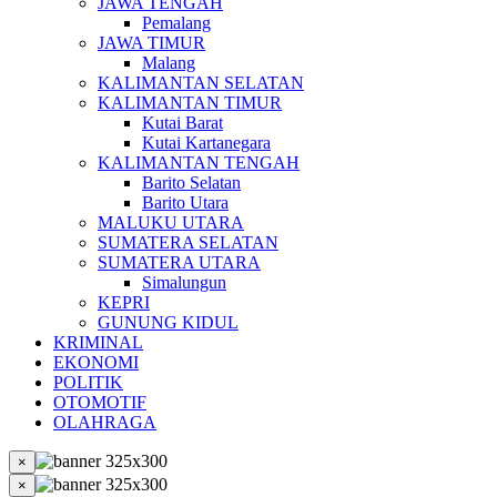
JAWA TENGAH
Pemalang
JAWA TIMUR
Malang
KALIMANTAN SELATAN
KALIMANTAN TIMUR
Kutai Barat
Kutai Kartanegara
KALIMANTAN TENGAH
Barito Selatan
Barito Utara
MALUKU UTARA
SUMATERA SELATAN
SUMATERA UTARA
Simalungun
KEPRI
GUNUNG KIDUL
KRIMINAL
EKONOMI
POLITIK
OTOMOTIF
OLAHRAGA
×
×