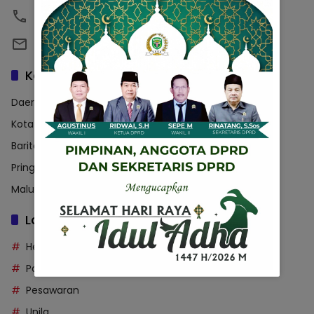
08123456789
emailsaya@gmail.com
Kategori
Daerah
Kota Bandar Lampung
Barito Utara
Pringsewu
Maluku Utara
Label
Headline
Polda Lampung
Pesawaran
Unila