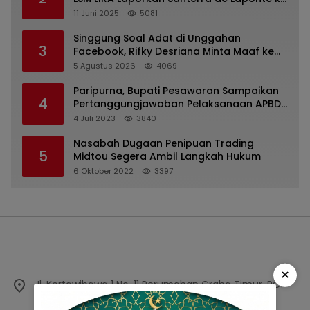
Kejaksaan Kota Batu
11 Juni 2025
5081
Singgung Soal Adat di Unggahan
3
Facebook, Rifky Desriana Minta Maaf ke
PDA dan Bupati Kubar
5 Agustus 2026
4069
Paripurna, Bupati Pesawaran Sampaikan
4
Pertanggungjawaban Pelaksanaan APBD
2022
4 Juli 2023
3840
Nasabah Dugaan Penipuan Trading
5
Midtou Segera Ambil Langkah Hukum
6 Oktober 2022
3397
×
Jl. Kertawibawa 1 No. 11 Perumahan Graha Timur, PO.
BOX 11000, Bekasi, Jawa Barat, Indonesia