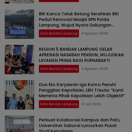
BRI Kanca Teluk Betung Serahkan BRI
Peduli Renovasi Masjid SPN Polda
Lampung, Wujud Nyata Dukungan
terhadap Sarana Ibadah
Kota Bandar Lampung
4 Agustus 2026
REGION 5 BANDAR LAMPUNG GELAR
APRESIASI NASABAH PENSIUN, WUJUDKAN
LAYANAN PRIMA BAGI PURNABAKTI
Kota Bandar Lampung
4 Agustus 2026
Dua Eks Karyawan Iga Konro Penuhi
Panggilan Kepolisian, LBH Trisula: “Kami
Meminta Pihak Kepolisian Lebih Objektif”
Kota Bandar Lampung
31 Juli 2026
Perkuat Kolaborasi Kampus dan Polri,
Universitas Saburai Luncurkan Pusat
Studi Kepolisian