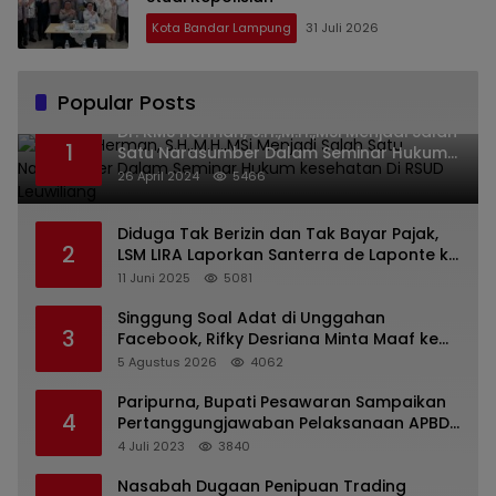
Kota Bandar Lampung
31 Juli 2026
Popular Posts
Dr. KMS Herman, S.H.,M.H.,MSi Menjadi Salah
1
Satu Narasumber Dalam Seminar Hukum
kesehatan Di RSUD Leuwiliang
26 April 2024
5466
Diduga Tak Berizin dan Tak Bayar Pajak,
2
LSM LIRA Laporkan Santerra de Laponte ke
Kejaksaan Kota Batu
11 Juni 2025
5081
Singgung Soal Adat di Unggahan
3
Facebook, Rifky Desriana Minta Maaf ke
PDA dan Bupati Kubar
5 Agustus 2026
4062
Paripurna, Bupati Pesawaran Sampaikan
4
Pertanggungjawaban Pelaksanaan APBD
2022
4 Juli 2023
3840
Nasabah Dugaan Penipuan Trading