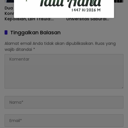
Dua Eks Karyawan Iga
Perkuat Kolaborasi
Konro Penuhi Panggilan
Kampus dan Polri,
Kepolisian, LBH Trisula:
Universitas Saburai
“Kami Meminta Pihak
Luncurkan Pusat Studi
Kepolisian Lebih Objektif”
Kepolisian
Tinggalkan Balasan
Alamat email Anda tidak akan dipublikasikan.
Ruas yang
wajib ditandai
*