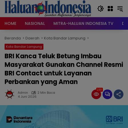
Langsung
ke
konten
HOME
NASIONAL
MITRA-HALUAN INDONESIA TV
DA
Beranda
Daerah
Kota Bandar Lampung
Kota Bandar Lampung
BRI Kanca Teluk Betung Imbau
Masyarakat Gunakan Channel Resmi
BRI Contact untuk Layanan
Perbankan yang Aman
230
Admin
2 Min Baca
4 Juni 2026