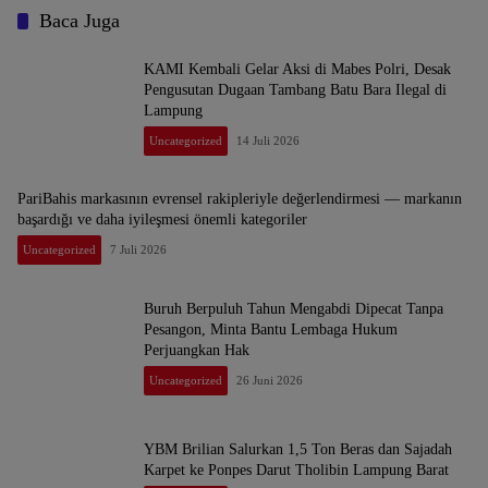
Baca Juga
KAMI Kembali Gelar Aksi di Mabes Polri, Desak
Pengusutan Dugaan Tambang Batu Bara Ilegal di
Lampung
Uncategorized
14 Juli 2026
PariBahis markasının evrensel rakipleriyle değerlendirmesi — markanın
başardığı ve daha iyileşmesi önemli kategoriler
Uncategorized
7 Juli 2026
Buruh Berpuluh Tahun Mengabdi Dipecat Tanpa
Pesangon, Minta Bantu Lembaga Hukum
Perjuangkan Hak
Uncategorized
26 Juni 2026
YBM Brilian Salurkan 1,5 Ton Beras dan Sajadah
Karpet ke Ponpes Darut Tholibin Lampung Barat