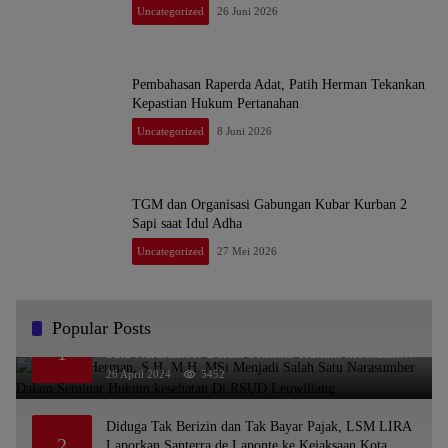
Uncategorized
26 Juni 2026
Pembahasan Raperda Adat, Patih Herman Tekankan
Kepastian Hukum Pertanahan
Uncategorized
8 Juni 2026
TGM dan Organisasi Gabungan Kubar Kurban 2
Sapi saat Idul Adha
Uncategorized
27 Mei 2026
Popular Posts
Dr. KMS Herman, S.H.,M.H.,MSi Menjadi Salah
1
Satu Narasumber Dalam Seminar Hukum kesehatan
Di RSUD Leuwiliang
26 April 2024
5452
Diduga Tak Berizin dan Tak Bayar Pajak, LSM LIRA
2
Laporkan Santerra de Laponte ke Kejaksaan Kota