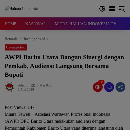
Langsung
ke
konten
HOME
NASIONAL
MITRA-HALUAN INDONESIA TV
D
Beranda
Uncategorized
Uncategorized
AWPI Barito Utara Bangun Sinergi dengan
Pemkab, Audiensi Langsung Bersama
Bupati
147
Admin
2 Min Baca
2 Juni 2026
Post Views:
147
Muara Teweh – Asosiasi Wartawan Profesional Indonesia
(AWPI) DPC Barito Utara melakukan audiensi dengan
Pemerintah Kabupaten Barito Utara yang diterima langsung oleh