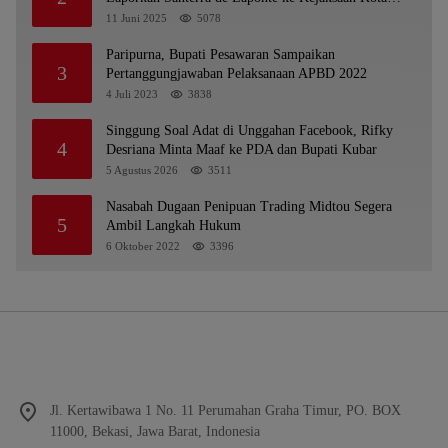
Batu
11 Juni 2025
5078
Paripurna, Bupati Pesawaran Sampaikan
3
Pertanggungjawaban Pelaksanaan APBD 2022
4 Juli 2023
3838
Singgung Soal Adat di Unggahan Facebook, Rifky
4
Desriana Minta Maaf ke PDA dan Bupati Kubar
5 Agustus 2026
3511
Nasabah Dugaan Penipuan Trading Midtou Segera
5
Ambil Langkah Hukum
6 Oktober 2022
3396
Jl. Kertawibawa 1 No. 11 Perumahan Graha Timur, PO. BOX
11000, Bekasi, Jawa Barat, Indonesia