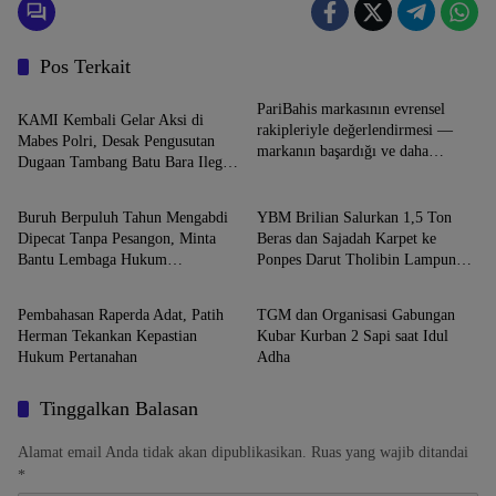
Pos Terkait
Uncategorized
PariBahis markasının evrensel
KAMI Kembali Gelar Aksi di
rakipleriyle değerlendirmesi —
Mabes Polri, Desak Pengusutan
markanın başardığı ve daha
Dugaan Tambang Batu Bara Ilegal
Uncategorized
Uncategorized
iyileşmesi önemli kategoriler
di Lampung
Buruh Berpuluh Tahun Mengabdi
YBM Brilian Salurkan 1,5 Ton
Dipecat Tanpa Pesangon, Minta
Beras dan Sajadah Karpet ke
Bantu Lembaga Hukum
Ponpes Darut Tholibin Lampung
Uncategorized
Uncategorized
Perjuangkan Hak
Barat
Pembahasan Raperda Adat, Patih
TGM dan Organisasi Gabungan
Herman Tekankan Kepastian
Kubar Kurban 2 Sapi saat Idul
Hukum Pertanahan
Adha
Tinggalkan Balasan
Alamat email Anda tidak akan dipublikasikan.
Ruas yang wajib ditandai
*