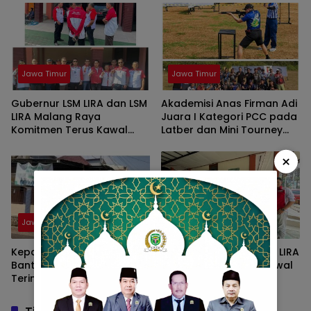
berangkatkan belasan
LIRA Malang Raya
Siswa ke Jepang
Jawa Timur
Jawa Timur
Gubernur LSM LIRA dan LSM
Akademisi Anas Firman Adi
LIRA Malang Raya
Juara I Kategori PCC pada
Komitmen Terus Kawal
Latber dan Mini Tourney
Sidang Kasus Pembunuhan
IPSC PERBAKIN Kota Malang
, UMM Faradila Amalia
×
Najwa,
Jawa Timur
Jawa Timur
Kepala Desa Sidoluhur
LBH LIRA Jatim dan LSM LIRA
Bantah Perangkat Desa
Malang Raya Terus Kawal
Terima Bantuan Sapi Hibah
Sidang Pembunuhan
atas Nama Warga
Mahasiswi UMM