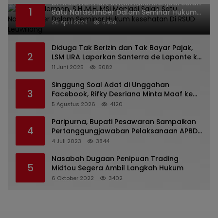
Dr. KMS Herman, S.H.,M.H.,MSi Menjadi Salah
1
Satu Narasumber Dalam Seminar Hukum
kesehatan Di RSUD Leuwiliang
26 April 2024
5468
Diduga Tak Berizin dan Tak Bayar Pajak,
2
LSM LIRA Laporkan Santerra de Laponte ke
Kejaksaan Kota Batu
11 Juni 2025
5082
Singgung Soal Adat di Unggahan
3
Facebook, Rifky Desriana Minta Maaf ke
PDA dan Bupati Kubar
5 Agustus 2026
4120
Paripurna, Bupati Pesawaran Sampaikan
4
Pertanggungjawaban Pelaksanaan APBD
2022
4 Juli 2023
3844
Nasabah Dugaan Penipuan Trading
5
Midtou Segera Ambil Langkah Hukum
6 Oktober 2022
3402