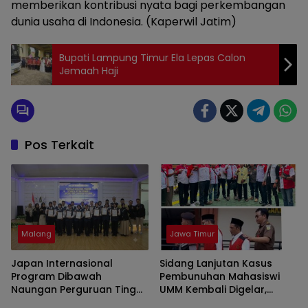
memberikan kontribusi nyata bagi perkembangan
dunia usaha di Indonesia. (Kaperwil Jatim)
Bupati Lampung Timur Ela Lepas Calon
Jemaah Haji
Pos Terkait
Malang
Jawa Timur
Japan Internasional
Sidang Lanjutan Kasus
Program Dibawah
Pembunuhan Mahasiswi
Naungan Perguruan Tinggi
UMM Kembali Digelar,
NMC Group sukses
Dapat Pengawalan LSM