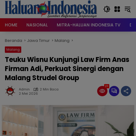
Langsung
ke
konten
HOME
NASIONAL
MITRA-HALUAN INDONESIA TV
DA
Beranda
Jawa Timur
Malang
Malang
Teuku Wisnu Kunjungi Law Firm Anas
Firman Adi, Perkuat Sinergi dengan
Malang Strudel Group
211
Admin
2 Min Baca
2 Mei 2026