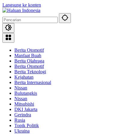
Langsung ke konten
Berita Otomotif
Manfaat Buah
Berita Olahraga
Berita Otomotif
Berita Teknologi
Kejahatan
Berita Internasional
Nissan
Bulutangkis
Nissan
Mitsubishi
DKI Jakarta
Gerindra
Rusia
Topik Politik
Ukraina