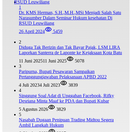
1
Dr. KMS Herman, S.H.,M.H.,MSi Menjadi Salah Satu
Narasumber Dalam Seminar Hukum kesehatan Di
RSUD Leuwiliang
26 April 2024
5459
2
Diduga Tak Berizin dan Tak Bayar Pajak, LSM LIRA
Laporkan Santerra de Laponte ke Kejaksaan Kota Batu
11 Juni 2025
11 Juni 2025
5078
3
Paripurna, Bupati Pesawaran Sampaikan
Pertanggungjawaban Pelaksanaan APBD 2022
4 Juli 2023
4 Juli 2023
3839
4
Singgung Soal Adat di Unggahan Facebook, Rifky
Desriana Minta Maaf ke PDA dan Bupati Kubar
5 Agustus 2026
3829
5
Nasabah Dugaan Penipuan Trading Midtou Segera
Ambil Langkah Hukum