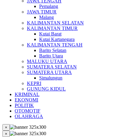
JAWA TENGAH
Pemalang
JAWA TIMUR
Malang
KALIMANTAN SELATAN
KALIMANTAN TIMUR
Kutai Barat
Kutai Kartanegara
KALIMANTAN TENGAH
Barito Selatan
Barito Utara
MALUKU UTARA
SUMATERA SELATAN
SUMATERA UTARA
Simalungun
KEPRI
GUNUNG KIDUL
KRIMINAL
EKONOMI
POLITIK
OTOMOTIF
OLAHRAGA
×
×