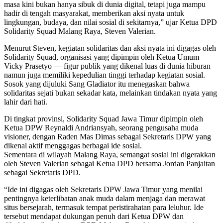
masa kini bukan hanya sibuk di dunia digital, tetapi juga mampu
hadir di tengah masyarakat, memberikan aksi nyata untuk
lingkungan, budaya, dan nilai sosial di sekitarnya,” ujar Ketua DPD
Solidarity Squad Malang Raya, Steven Valerian.
Menurut Steven, kegiatan solidaritas dan aksi nyata ini digagas oleh
Solidarity Squad, organisasi yang dipimpin oleh Ketua Umum
Vicky Prasetyo — figur publik yang dikenal luas di dunia hiburan
namun juga memiliki kepedulian tinggi terhadap kegiatan sosial.
Sosok yang dijuluki Sang Gladiator itu menegaskan bahwa
solidaritas sejati bukan sekadar kata, melainkan tindakan nyata yang
lahir dari hati.
Di tingkat provinsi, Solidarity Squad Jawa Timur dipimpin oleh
Ketua DPW Reynaldi Andriansyah, seorang pengusaha muda
visioner, dengan Raden Mas Dimas sebagai Sekretaris DPW yang
dikenal aktif menggagas berbagai ide sosial.
Sementara di wilayah Malang Raya, semangat sosial ini digerakkan
oleh Steven Valerian sebagai Ketua DPD bersama Jordan Panjaitan
sebagai Sekretaris DPD.
“Ide ini digagas oleh Sekretaris DPW Jawa Timur yang menilai
pentingnya keterlibatan anak muda dalam menjaga dan merawat
situs bersejarah, termasuk tempat peristirahatan para leluhur. Ide
tersebut mendapat dukungan penuh dari Ketua DPW dan