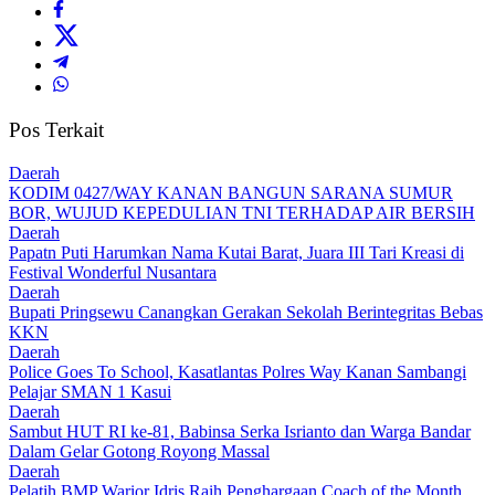
Pos Terkait
Daerah
KODIM 0427/WAY KANAN BANGUN SARANA SUMUR
BOR, WUJUD KEPEDULIAN TNI TERHADAP AIR BERSIH
Daerah
Papatn Puti Harumkan Nama Kutai Barat, Juara III Tari Kreasi di
Festival Wonderful Nusantara
Daerah
Bupati Pringsewu Canangkan Gerakan Sekolah Berintegritas Bebas
KKN
Daerah
Police Goes To School, Kasatlantas Polres Way Kanan Sambangi
Pelajar SMAN 1 Kasui
Daerah
Sambut HUT RI ke-81, Babinsa Serka Isrianto dan Warga Bandar
Dalam Gelar Gotong Royong Massal
Daerah
Pelatih BMP Warior Idris Raih Penghargaan Coach of the Month