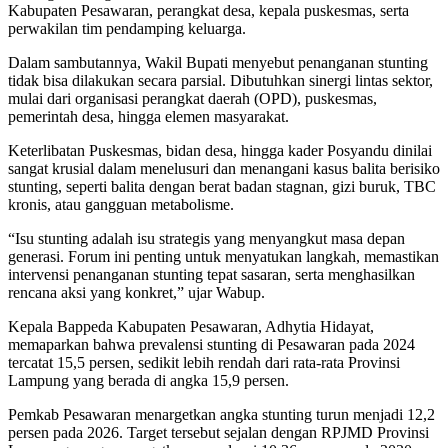
Kabupaten Pesawaran, perangkat desa, kepala puskesmas, serta
perwakilan tim pendamping keluarga.
Dalam sambutannya, Wakil Bupati menyebut penanganan stunting
tidak bisa dilakukan secara parsial. Dibutuhkan sinergi lintas sektor,
mulai dari organisasi perangkat daerah (OPD), puskesmas,
pemerintah desa, hingga elemen masyarakat.
Keterlibatan Puskesmas, bidan desa, hingga kader Posyandu dinilai
sangat krusial dalam menelusuri dan menangani kasus balita berisiko
stunting, seperti balita dengan berat badan stagnan, gizi buruk, TBC
kronis, atau gangguan metabolisme.
“Isu stunting adalah isu strategis yang menyangkut masa depan
generasi. Forum ini penting untuk menyatukan langkah, memastikan
intervensi penanganan stunting tepat sasaran, serta menghasilkan
rencana aksi yang konkret,” ujar Wabup.
Kepala Bappeda Kabupaten Pesawaran, Adhytia Hidayat,
memaparkan bahwa prevalensi stunting di Pesawaran pada 2024
tercatat 15,5 persen, sedikit lebih rendah dari rata-rata Provinsi
Lampung yang berada di angka 15,9 persen.
Pemkab Pesawaran menargetkan angka stunting turun menjadi 12,2
persen pada 2026. Target tersebut sejalan dengan RPJMD Provinsi