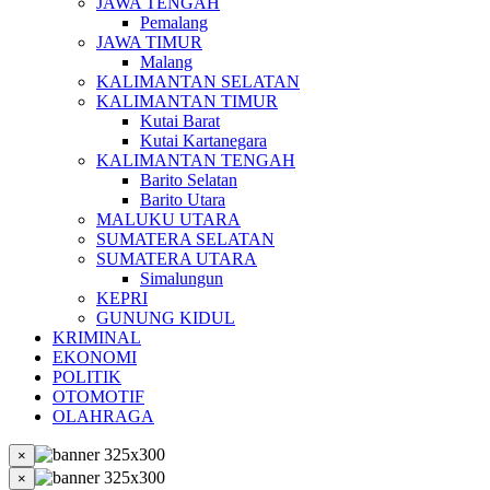
JAWA TENGAH
Pemalang
JAWA TIMUR
Malang
KALIMANTAN SELATAN
KALIMANTAN TIMUR
Kutai Barat
Kutai Kartanegara
KALIMANTAN TENGAH
Barito Selatan
Barito Utara
MALUKU UTARA
SUMATERA SELATAN
SUMATERA UTARA
Simalungun
KEPRI
GUNUNG KIDUL
KRIMINAL
EKONOMI
POLITIK
OTOMOTIF
OLAHRAGA
×
×