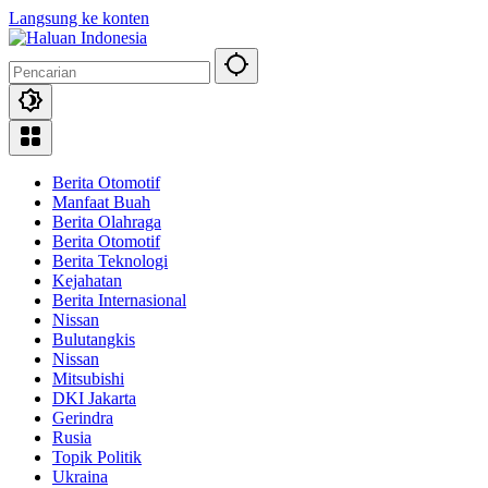
Langsung ke konten
Berita Otomotif
Manfaat Buah
Berita Olahraga
Berita Otomotif
Berita Teknologi
Kejahatan
Berita Internasional
Nissan
Bulutangkis
Nissan
Mitsubishi
DKI Jakarta
Gerindra
Rusia
Topik Politik
Ukraina