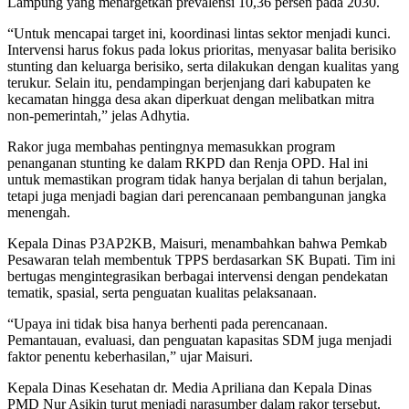
Lampung yang menargetkan prevalensi 10,36 persen pada 2030.
“Untuk mencapai target ini, koordinasi lintas sektor menjadi kunci.
Intervensi harus fokus pada lokus prioritas, menyasar balita berisiko
stunting dan keluarga berisiko, serta dilakukan dengan kualitas yang
terukur. Selain itu, pendampingan berjenjang dari kabupaten ke
kecamatan hingga desa akan diperkuat dengan melibatkan mitra
non-pemerintah,” jelas Adhytia.
Rakor juga membahas pentingnya memasukkan program
penanganan stunting ke dalam RKPD dan Renja OPD. Hal ini
untuk memastikan program tidak hanya berjalan di tahun berjalan,
tetapi juga menjadi bagian dari perencanaan pembangunan jangka
menengah.
Kepala Dinas P3AP2KB, Maisuri, menambahkan bahwa Pemkab
Pesawaran telah membentuk TPPS berdasarkan SK Bupati. Tim ini
bertugas mengintegrasikan berbagai intervensi dengan pendekatan
tematik, spasial, serta penguatan kualitas pelaksanaan.
“Upaya ini tidak bisa hanya berhenti pada perencanaan.
Pemantauan, evaluasi, dan penguatan kapasitas SDM juga menjadi
faktor penentu keberhasilan,” ujar Maisuri.
Kepala Dinas Kesehatan dr. Media Apriliana dan Kepala Dinas
PMD Nur Asikin turut menjadi narasumber dalam rakor tersebut.