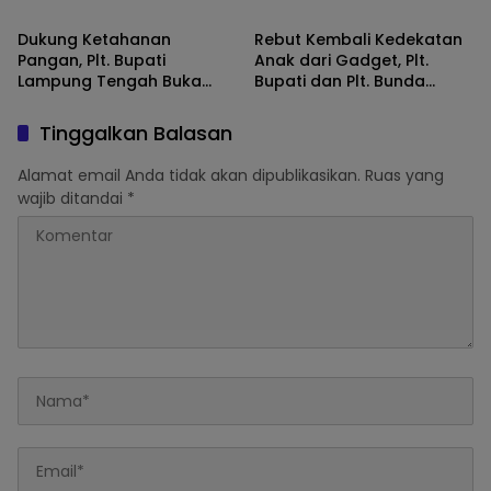
Pelayanan Kesehatan Usia
Teguhkan Semangat
Sekolah dan Remaja
Persatuan dan
Dukung Ketahanan
Rebut Kembali Kedekatan
Perdamaian
Pangan, Plt. Bupati
Anak dari Gadget, Plt.
Lampung Tengah Buka
Bupati dan Plt. Bunda
Panen Raya Padi dan
Literasi Lampung Tengah
Tebar Bibit Ikan di Seputih
Buka Festival Kampung
Tinggalkan Balasan
Raman
Dongeng
Alamat email Anda tidak akan dipublikasikan.
Ruas yang
wajib ditandai
*