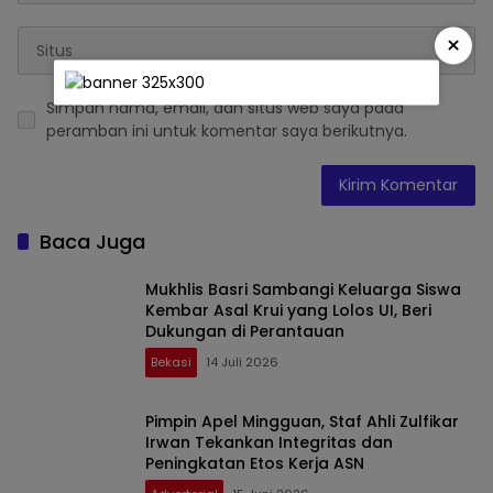
×
Simpan nama, email, dan situs web saya pada
peramban ini untuk komentar saya berikutnya.
Baca Juga
Mukhlis Basri Sambangi Keluarga Siswa
Kembar Asal Krui yang Lolos UI, Beri
Dukungan di Perantauan
Bekasi
14 Juli 2026
Pimpin Apel Mingguan, Staf Ahli Zulfikar
Irwan Tekankan Integritas dan
Peningkatan Etos Kerja ASN