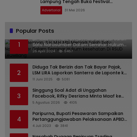
Lampung Tengah Buka Festival
Kampung Dongeng
Advertorial
31 Mei 2026
Popular Posts
Dr. KMS Herman, S.H.,M.H.,MSi Menjadi Salah
1
Satu Narasumber Dalam Seminar Hukum
kesehatan Di RSUD Leuwiliang
26 April 2024
5467
Diduga Tak Berizin dan Tak Bayar Pajak,
2
LSM LIRA Laporkan Santerra de Laponte ke
Kejaksaan Kota Batu
11 Juni 2025
5081
Singgung Soal Adat di Unggahan
3
Facebook, Rifky Desriana Minta Maaf ke
PDA dan Bupati Kubar
5 Agustus 2026
4105
Paripurna, Bupati Pesawaran Sampaikan
4
Pertanggungjawaban Pelaksanaan APBD
2022
4 Juli 2023
3841
Nasabah Dugaan Penipuan Trading