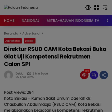
Langsung
ke
konten
HOME
NASIONAL
MITRA-HALUAN INDONESIA TV
DA
Beranda
Advertorial
Advertorial
Bekasi
Direktur RSUD CAM Kota Bekasi Buka
Giat Uji Kompetensi Rekrutmen
Calon SPI
294
Duldul
2 Min Baca
25 April 2025
Post Views:
294
Kota Bekasi – Rumah Sakit Umum Daerah dr.
Chasbullah Abdulmadjid (RSUD CAM) Kota Bekasi
melaksanakan kegiatan uji kompetensi rekrutmen