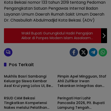
Kota Bekasi nomor 133 tahun 2019 tentang Pedoman
Pengangkatan Satuan Pengawas Internal Badan
Layanan Umum Daerah Rumah Sakit Umum Daerah
Dr. Chasbullah Abdulmadjid Kota Bekasi. (ADV)
Wakil Bupati Gunungkidul Hadiri Pengajian
Akbar di Ponpes Modern Islam Assalaam
Kapanewon Tepus
Pos Terkait
Bekasi
Advertorial
Mukhlis Basri Sambangi
Pimpin Apel Mingguan, Staf
Keluarga Siswa Kembar
Ahli Zulfikar Irwan
Asal Krui yang Lolos UI, Beri
Tekankan Integritas dan
Advertorial
Advertorial
Dukungan di Perantauan
Peningkatan Etos Kerja ASN
RSUD CAM Bekasi
Peringati Hari Lahir
Tingkatkan Kompetensi
Pancasila 2026, Plt. Bupati
Nakes melalui Pelatihan
Lampung Tengah
Advertorial
Advertorial