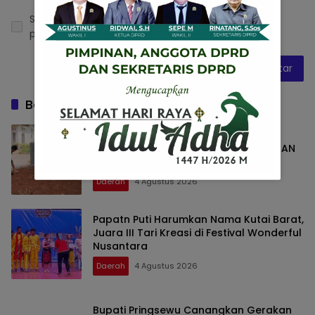
Simpan nama, email, dan situs web saya pada
peramban ini untuk komentar saya berikutnya.
Baca Juga
KODIM 0427/WAY KANAN BANGUN
SARANA SUMUR BOR, WUJUD KEPEDULIAN
TNI TERHADAP AIR BERSIH
Daerah
4 Agustus 2026
Papatn Puti Harumkan Nama Kutai Barat,
Juara III Tari Kreasi di Festival Wonderful
Nusantara
Daerah
4 Agustus 2026
Bupati Pringsewu Canangkan Gerakan