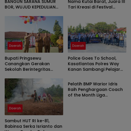
BANGUN SARANA SUMUR
Nama Kutai Barat, Juara III
BOR, WUJUD KEPEDULIAN
Tari Kreasi di Festival
TNI TERHADAP AIR BERSIH
Wonderful Nusantara
Daerah
Daerah
Bupati Pringsewu
Police Goes To School,
Canangkan Gerakan
Kasatlantas Polres Way
Sekolah Berintegritas
Kanan Sambangi Pelajar
Daerah
Bebas KKN
SMAN 1 Kasui
Pelatih BMP Warior Idris
Raih Penghargaan Coach
of the Month Liga
Minisoccer Kapolda
Lampung 2026 Kategori U-
Daerah
12
Sambut HUT RI ke-81,
Babinsa Serka Isrianto dan