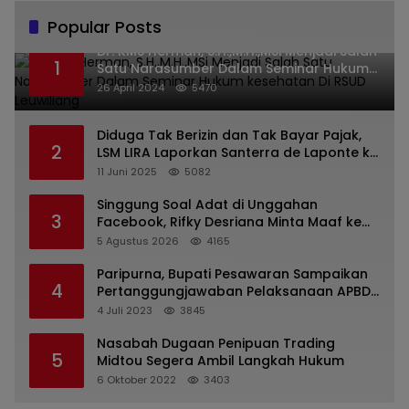
Popular Posts
Dr. KMS Herman, S.H.,M.H.,MSi Menjadi Salah
1
Satu Narasumber Dalam Seminar Hukum
kesehatan Di RSUD Leuwiliang
26 April 2024
5470
Diduga Tak Berizin dan Tak Bayar Pajak,
2
LSM LIRA Laporkan Santerra de Laponte ke
Kejaksaan Kota Batu
11 Juni 2025
5082
Singgung Soal Adat di Unggahan
3
Facebook, Rifky Desriana Minta Maaf ke
PDA dan Bupati Kubar
5 Agustus 2026
4165
Paripurna, Bupati Pesawaran Sampaikan
4
Pertanggungjawaban Pelaksanaan APBD
2022
4 Juli 2023
3845
Nasabah Dugaan Penipuan Trading
5
Midtou Segera Ambil Langkah Hukum
6 Oktober 2022
3403