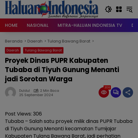
Langsung
ke
konten
HOME
NASIONAL
MITRA-HALUAN INDONESIA TV
DA
Beranda
Daerah
Tulang Bawang Barat
Daerah
Tulang Bawang Barat
Proyek Dinas PUPR Kabupaten
Tubaba di Tiyuh Gunung Menanti
jadi Sorotan Warga
306
Duldul
2 Min Baca
25 September 2024
Post Views:
306
Tubaba – Salah satu proyek milik dinas PUPR Tubaba
di Tiyuh Gunung Menanti kecamatan Tumijajar
Kabupaten Tulang Bawang Barat, jadi perhatian