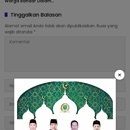
Warga Bandar Dalam
Gelar Gotong Royong
Massal
Tinggalkan Balasan
Alamat email Anda tidak akan dipublikasikan.
Ruas yang
wajib ditandai
*
×