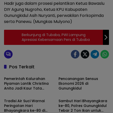
Hadir juga dalam prosesi pelantikan Ketua Bawaslu
DIY Agung Nugroho, Ketua KPU Kabupaten
Gunungkidul Asih Nuryanti, perwakilan Forkopimda
serta Panewu. (Mungkas Mulyono)
Berkunjung di Tubaba, PWI Lampung
Apresiasi Kebersamaan Pers di Tubaba
Pos Terkait
Gunungkidul
Gunungkidul
Pemerintah Kalurahan
Pencanangan Sensus
Piyaman Lantik Christina
Ekonomi 2026 di
Anita Jadi Kaur Tata
Gunungkidul
Daerah
Gunungkidul
Laksana
Tradisi Air Suci Warnai
Sambut Hari Bhayangkara
Peringatan Hari
ke-80, Polres Gunungkidul
Bhayangkara ke-80 di
Tebar 2 Ton Ikan untuk
Gunungkidul
Gunungkidul