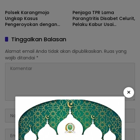
Polda DIY
Ribuan Warga
Polsek Karangmojo
Penjaga TPR Lama
Ungkap Kasus
Parangtritis Disabet Celurit,
Pengeroyokan dengan
Pelaku Kabur Usai
Celurit, 5 Pelaku
Berteriak “Bajingan”
Diamankan
Tinggalkan Balasan
Alamat email Anda tidak akan dipublikasikan.
Ruas yang
wajib ditandai
*
×