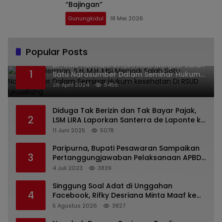
“Bajingan”
Gunungkidul
18 Mei 2026
Popular Posts
Dr. KMS Herman, S.H.,M.H.,MSi Menjadi Salah
1
Satu Narasumber Dalam Seminar Hukum
kesehatan Di RSUD Leuwiliang
26 April 2024
5459
Diduga Tak Berizin dan Tak Bayar Pajak,
2
LSM LIRA Laporkan Santerra de Laponte ke
Kejaksaan Kota Batu
11 Juni 2025
5078
Paripurna, Bupati Pesawaran Sampaikan
3
Pertanggungjawaban Pelaksanaan APBD
2022
4 Juli 2023
3839
Singgung Soal Adat di Unggahan
4
Facebook, Rifky Desriana Minta Maaf ke
PDA dan Bupati Kubar
5 Agustus 2026
3827