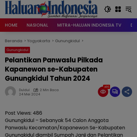
Langsung
ke
konten
HOME
NASIONAL
MITRA-HALUAN INDONESIA TV
DA
Beranda
Yogyakarta
Gunungkidul
Gunungkidul
Pelantikan Panwaslu Pilkada
Kapanewon se-Kabupaten
Gunungkidul Tahun 2024
486
Duldul
2 Min Baca
24 Mei 2024
Post Views:
486
Gunungkidul – Sebanyak 54 Calon Anggota
Panwaslu Kecamatan/Kapanewon Se-Kabupaten
Gunungkidul diambil Sumpah Janji dan Pelantikan