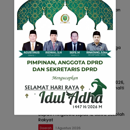
Bupati Pringsewu Canangkan Gerakan
Sekolah Berintegritas Bebas KKN
Daerah
4 Agustus 2026
Pelatih BMP Warior Idris Raih
Penghargaan Coach of the Month Liga
Minisoccer Kapolda Lampung 2026
Kategori U-12
Daerah
2 Agustus 2026
BMP Warrior Pringsewu Juara Liga
Minisoccer U-12 Kapolda Lampung 2026,
Kalahkan Raden Intan Lewat Adu Penalti
Daerah
2 Agustus 2026
Bupati Pringsewu Lepas 12 Siswa Sekolah
Rakyat
Daerah
1 Agustus 2026