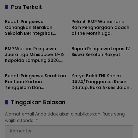
Pos Terkait
Daerah
Daerah
Bupati Pringsewu
Pelatih BMP Warior Idris
Canangkan Gerakan
Raih Penghargaan Coach
Sekolah Berintegritas
of the Month Liga
Daerah
Daerah
Bebas KKN
Minisoccer Kapolda
Lampung 2026 Kategori U-
BMP Warrior Pringsewu
Bupati Pringsewu Lepas 12
12
Juara Liga Minisoccer U-12
Siswa Sekolah Rakyat
Kapolda Lampung 2026,
Daerah
Daerah
Kalahkan Raden Intan
Lewat Adu Penalti
Bupati Pringsewu Serahkan
Karya Bakti TNI Kodim
Bantuan Korban
0424/Tanggamus Resmi
Tenggelam Dan
Ditutup, Buka Akses Jalan
Kebakaran Di Banyumas
1,55 Kilometer di Banyumas
Dan Pagelaran Utara
Tinggalkan Balasan
Alamat email Anda tidak akan dipublikasikan.
Ruas yang
wajib ditandai
*