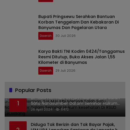
Bupati Pringsewu Serahkan Bantuan
Korban Tenggelam Dan Kebakaran Di
Banyumas Dan Pagelaran Utara
Daerah
30 Juli 2026
Karya Bakti TNI Kodim 0424/Tanggamus
Resmi Ditutup, Buka Akses Jalan 1,55
Kilometer di Banyumas
Daerah
29 Juli 2026
Popular Posts
Dr. KMS Herman, S.H.,M.H.,MSi Menjadi Salah
1
Satu Narasumber Dalam Seminar Hukum
kesehatan Di RSUD Leuwiliang
26 April 2024
5472
Diduga Tak Berizin dan Tak Bayar Pajak,