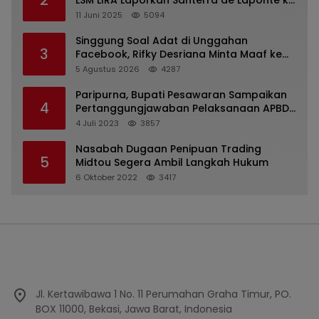
2
LSM LIRA Laporkan Santerra de Laponte ke
Kejaksaan Kota Batu
11 Juni 2025
5094
Singgung Soal Adat di Unggahan
3
Facebook, Rifky Desriana Minta Maaf ke
PDA dan Bupati Kubar
5 Agustus 2026
4287
Paripurna, Bupati Pesawaran Sampaikan
4
Pertanggungjawaban Pelaksanaan APBD
2022
4 Juli 2023
3857
Nasabah Dugaan Penipuan Trading
5
Midtou Segera Ambil Langkah Hukum
6 Oktober 2022
3417
Jl. Kertawibawa 1 No. 11 Perumahan Graha Timur, PO.
BOX 11000, Bekasi, Jawa Barat, Indonesia