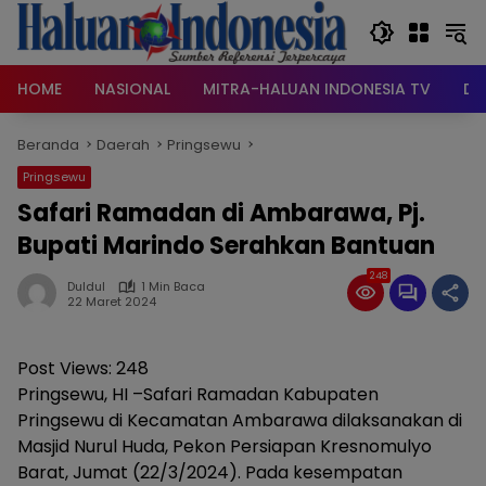
Langsung
ke
konten
HOME
NASIONAL
MITRA-HALUAN INDONESIA TV
DA
Beranda
Daerah
Pringsewu
Pringsewu
Safari Ramadan di Ambarawa, Pj.
Bupati Marindo Serahkan Bantuan
248
Duldul
1 Min Baca
22 Maret 2024
Post Views:
248
Pringsewu, HI –Safari Ramadan Kabupaten
Pringsewu di Kecamatan Ambarawa dilaksanakan di
Masjid Nurul Huda, Pekon Persiapan Kresnomulyo
Barat, Jumat (22/3/2024). Pada kesempatan