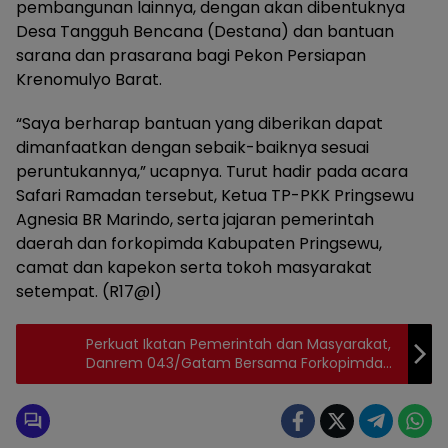
pembangunan lainnya, dengan akan dibentuknya
Desa Tangguh Bencana (Destana) dan bantuan
sarana dan prasarana bagi Pekon Persiapan
Krenomulyo Barat.
“Saya berharap bantuan yang diberikan dapat
dimanfaatkan dengan sebaik-baiknya sesuai
peruntukannya,” ucapnya. Turut hadir pada acara
Safari Ramadan tersebut, Ketua TP-PKK Pringsewu
Agnesia BR Marindo, serta jajaran pemerintah
daerah dan forkopimda Kabupaten Pringsewu,
camat dan kapekon serta tokoh masyarakat
setempat. (R17@l)
Perkuat Ikatan Pemerintah dan Masyarakat,
Danrem 043/Gatam Bersama Forkopimda
Safari Ramadhan ke Tuba