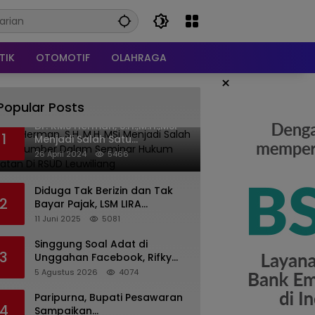
TIK
OTOMOTIF
OLAHRAGA
×
Popular Posts
Dr. KMS Herman, S.H.,M.H.,MSi
1
Menjadi Salah Satu
Narasumber Dalam Seminar
26 April 2024
5466
Hukum kesehatan Di RSUD
Leuwiliang
Diduga Tak Berizin dan Tak
2
Bayar Pajak, LSM LIRA
Laporkan Santerra de
11 Juni 2025
5081
Laponte ke Kejaksaan Kota
Batu
Singgung Soal Adat di
3
Unggahan Facebook, Rifky
Desriana Minta Maaf ke PDA
5 Agustus 2026
4074
dan Bupati Kubar
Paripurna, Bupati Pesawaran
4
Sampaikan