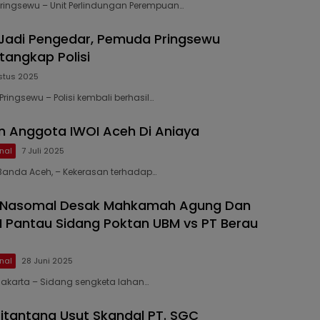
 Pringsewu – Unit Perlindungan Perempuan…
 Jadi Pengedar, Pemuda Pringsewu
tangkap Polisi
stus 2025
 Pringsewu – Polisi kembali berhasil…
an Anggota IWOI Aceh Di Aniaya
nal
7 Juli 2025
 Banda Aceh, – Kekerasan terhadap…
n Nasomal Desak Mahkamah Agung Dan
I Pantau Sidang Poktan UBM vs PT Berau
nal
28 Juni 2025
 Jakarta – Sidang sengketa lahan…
itantang Usut Skandal PT. SGC