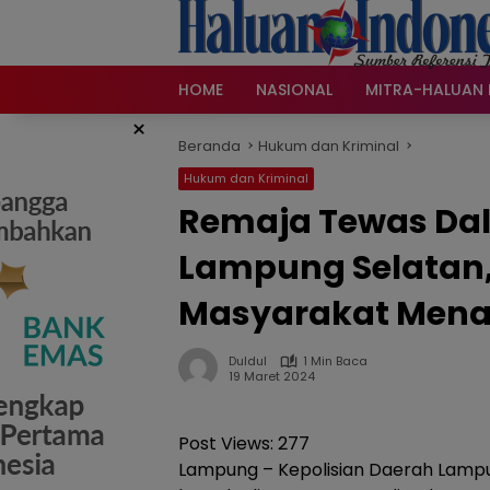
Langsung
ke
konten
HOME
NASIONAL
MITRA-HALUAN 
×
Beranda
Hukum dan Kriminal
Hukum dan Kriminal
Remaja Tewas Dal
Lampung Selatan, 
Masyarakat Menah
Duldul
1 Min Baca
19 Maret 2024
Post Views:
277
Lampung – Kepolisian Daerah Lamp