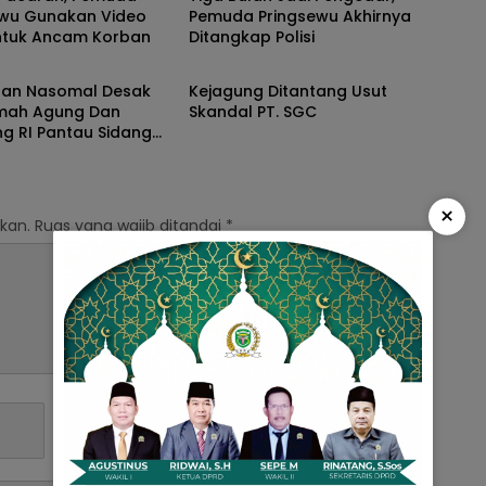
ewu Gunakan Video
Pemuda Pringsewu Akhirnya
untuk Ancam Korban
Ditangkap Polisi
dan Kriminal
Hukum dan Kriminal
utan Nasomal Desak
Kejagung Ditantang Usut
ah Agung Dan
Skandal PT. SGC
g RI Pantau Sidang
UBM vs PT Berau Coal
×
kan.
Ruas yang wajib ditandai
*