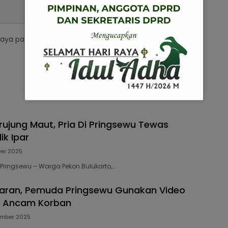
saya pada peramban ini untuk komentar saya
erujung Maut, Pria Di Pringsewu Tewas
ik Ipar
ber 2025
2 Pringsewu – Warga Pekon Bulukarto,…
aran, Pemuda Pringsewu Gunakan Video
k Ancam Korban
ember 2025