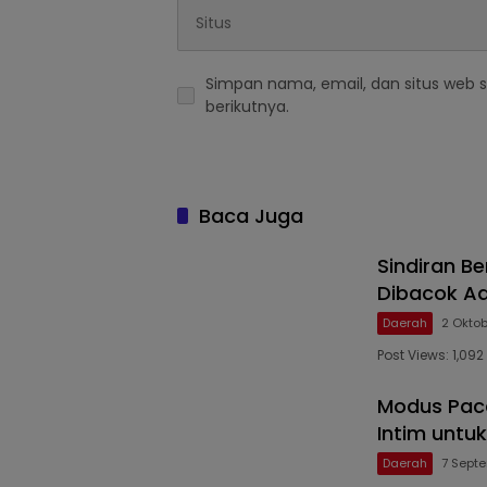
Simpan nama, email, dan situs web 
berikutnya.
Baca Juga
Sindiran B
Dibacok Ad
Daerah
2 Okto
Post Views: 1,09
Modus Pac
Intim untu
Daerah
7 Sept