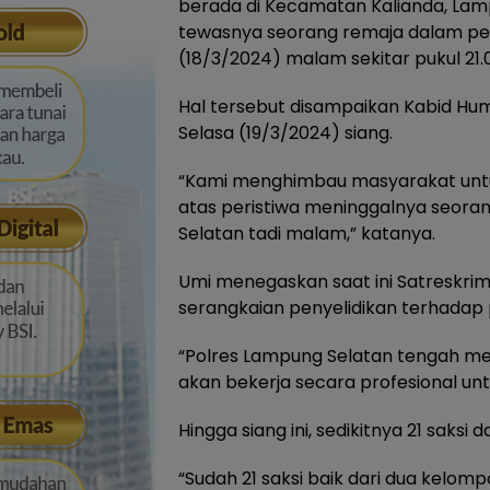
berada di Kecamatan Kalianda, Lamp
tewasnya seorang remaja dalam peri
(18/3/2024) malam sekitar pukul 21.
Hal tersebut disampaikan Kabid Hum
Selasa (19/3/2024) siang.
“Kami menghimbau masyarakat untuk
atas peristiwa meninggalnya seora
Selatan tadi malam,” katanya.
Umi menegaskan saat ini Satreskri
serangkaian penyelidikan terhadap p
“Polres Lampung Selatan tengah mel
akan bekerja secara profesional untu
Hingga siang ini, sedikitnya 21 saksi
“Sudah 21 saksi baik dari dua kelom