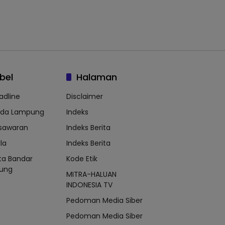
bel
Halaman
adline
Disclaimer
lda Lampung
Indeks
sawaran
Indeks Berita
la
Indeks Berita
ta Bandar
Kode Etik
ung
MITRA-HALUAN
INDONESIA TV
Pedoman Media Siber
Pedoman Media Siber