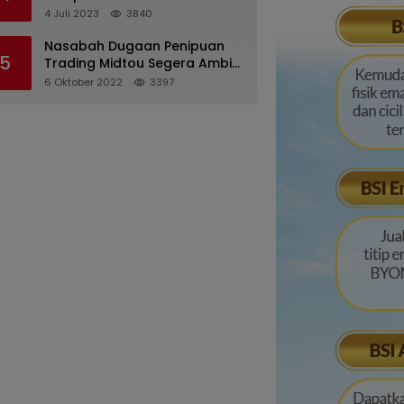
Pertanggungjawaban
4 Juli 2023
3840
Pelaksanaan APBD 2022
Nasabah Dugaan Penipuan
5
Trading Midtou Segera Ambil
Langkah Hukum
6 Oktober 2022
3397