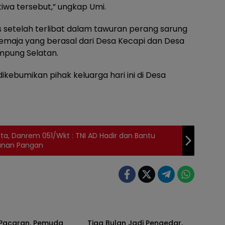
iwa tersebut,” ungkap Umi.
s setelah terlibat dalam tawuran perang sarung
emaja yang berasal dari Desa Kecapi dan Desa
mpung Selatan.
kebumikan pihak keluarga hari ini di Desa
rta, Danrem 051/Wkt : TNI AD Hadir dan Bantu
anan Pangan
h
Daerah
Pacaran, Pemuda
Tiga Bulan Jadi Pengedar,