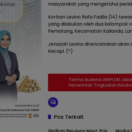
masyarakat yang mengetahui perist
Korban Levino Rafa Fadila (14) tewa
yang dilakukan oleh dua kelompok r
Pematang, Kecamatan Kalianda, La
Jenazah Levino direncanakan akan di
Kecapi. (*)
Terima Audiensi AWPI DKI Jaka
Pemerintah Tingkatkan Ketah
Pos Terkait
Daerah
Daera
Sindiran Berujung Maut, Pria
Modus 