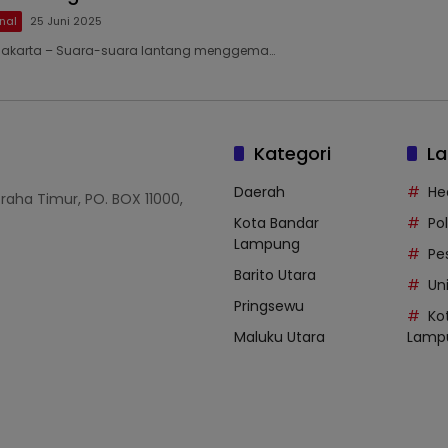
nal
25 Juni 2025
9 Jakarta – Suara-suara lantang menggema…
Kategori
La
Daerah
He
Graha Timur, PO. BOX 11000,
Kota Bandar
Po
Lampung
Pe
Barito Utara
Uni
Pringsewu
Ko
Maluku Utara
Lamp