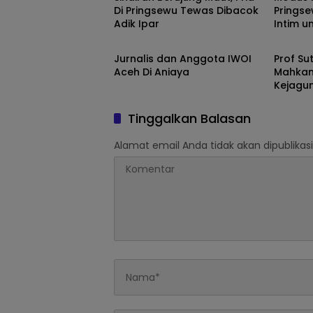
Di Pringsewu Tewas Dibacok
Prings
Adik Ipar
Intim 
Hukum dan Kriminal
Hukum 
Jurnalis dan Anggota IWOI
Prof S
Aceh Di Aniaya
Mahkam
Kejagun
Poktan 
Tinggalkan Balasan
Alamat email Anda tidak akan dipublikasi