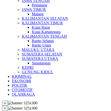
JAWA TENGAH
Pemalang
JAWA TIMUR
Malang
KALIMANTAN SELATAN
KALIMANTAN TIMUR
Kutai Barat
Kutai Kartanegara
KALIMANTAN TENGAH
Barito Selatan
Barito Utara
MALUKU UTARA
SUMATERA SELATAN
SUMATERA UTARA
Simalungun
KEPRI
GUNUNG KIDUL
KRIMINAL
EKONOMI
POLITIK
OTOMOTIF
OLAHRAGA
×
×