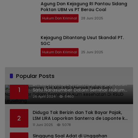
Agung Dan Kejagung RI Pantau Sidang
Poktan UBM vs PT Berau Coal
Hukum Dan Kriminal
28 Juni 2025
Kejagung Ditantang Usut Skandal PT.
SGC
Hukum Dan Kriminal
25 Juni 2025
Popular Posts
Dr. KMS Herman, S.H.,M.H.,MSi Menjadi Salah
1
Satu Narasumber Dalam Seminar Hukum
kesehatan Di RSUD Leuwiliang
26 April 2024
5460
Diduga Tak Berizin dan Tak Bayar Pajak,
2
LSM LIRA Laporkan Santerra de Laponte ke
Kejaksaan Kota Batu
11 Juni 2025
5078
Singgung Soal Adat di Unggahan