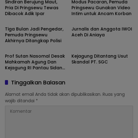
Sindiran Berujung Maut,
Modus Pacaran, Pemuda
Pria Di Pringsewu Tewas
Pringsewu Gunakan Video
Dibacok Adik Ipar
Intim untuk Ancam Korban
Daerah
Hukum dan Kriminal
Tiga Bulan Jadi Pengedar,
Jurnalis dan Anggota IWOI
Pemuda Pringsewu
Aceh Di Aniaya
Akhirnya Ditangkap Polisi
Hukum dan Kriminal
Hukum dan Kriminal
Prof Sutan Nasomal Desak
Kejagung Ditantang Usut
Mahkamah Agung Dan
Skandal PT. SGC
Kejagung RI Pantau Sidang
Poktan UBM vs PT Berau
Coal
Tinggalkan Balasan
Alamat email Anda tidak akan dipublikasikan.
Ruas yang
wajib ditandai
*