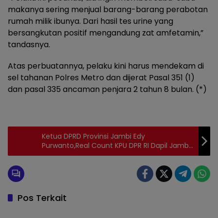
makanya sering menjual barang-barang perabotan
rumah milik ibunya. Dari hasil tes urine yang
bersangkutan positif mengandung zat amfetamin,”
tandasnya.
Atas perbuatannya, pelaku kini harus mendekam di
sel tahanan Polres Metro dan dijerat Pasal 351 (1)
dan pasal 335 ancaman penjara 2 tahun 8 bulan. (*)
Ketua DPRD Provinsi Jambi Edy
Purwanto,Real Count KPU DPR RI Dapil Jambi,
Ini 8 Nama Calegnya
Pos Terkait
Daerah
Daerah