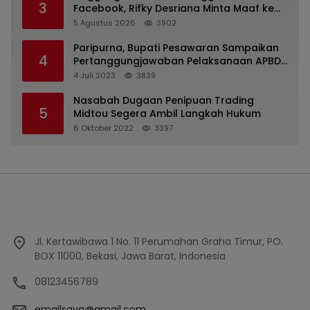
3
Facebook, Rifky Desriana Minta Maaf ke
PDA dan Bupati Kubar
5 Agustus 2026
3902
Paripurna, Bupati Pesawaran Sampaikan
4
Pertanggungjawaban Pelaksanaan APBD
2022
4 Juli 2023
3839
Nasabah Dugaan Penipuan Trading
5
Midtou Segera Ambil Langkah Hukum
6 Oktober 2022
3397
Jl. Kertawibawa 1 No. 11 Perumahan Graha Timur, PO.
BOX 11000, Bekasi, Jawa Barat, Indonesia
08123456789
emailsaya@gmail.com