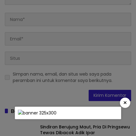
Simpan nama, email, dan situs web saya pada
peramban ini untuk komentar saya berikutnya.
×
Baca Juga
Sindiran Berujung Maut, Pria Di Pringsewu
Tewas Dibacok Adik Ipar