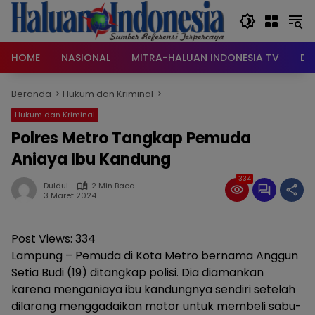
Langsung
ke
konten
HOME
NASIONAL
MITRA-HALUAN INDONESIA TV
DA
Beranda
Hukum dan Kriminal
Hukum dan Kriminal
Polres Metro Tangkap Pemuda
Aniaya Ibu Kandung
334
Duldul
2 Min Baca
3 Maret 2024
Post Views:
334
Lampung – Pemuda di Kota Metro bernama Anggun
Setia Budi (19) ditangkap polisi. Dia diamankan
karena menganiaya ibu kandungnya sendiri setelah
dilarang menggadaikan motor untuk membeli sabu-