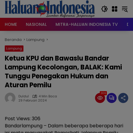
Langsung
ke
konten
HOME
NASIONAL
MITRA-HALUAN INDONESIA TV
DA
Beranda
Lampung
Lampung
Ketua KPU dan Bawaslu Bandar
Lampung Kecolongan, BALAK: Kami
Tunggu Penegakan Hukum dan
Aturan Pemilu
306
Duldul
4 Min Baca
29 Februari 2024
Post Views:
306
Bandarlampung – Dalam beberapa beberapa hari
ini mata masyarakat Pemerhati Jalannya Pemilu