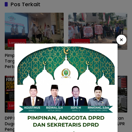
Pos Terkait
×
Lampung
Lampung
Pimpin HKTI Lampung, Mirza
GIPAK Desak Kejati
Targetkan Program
Lampung Ambil Alih
Pertanian Berdampak
Dugaan Korupsi Rp24
Maksimal
Miliar di DLH Lampung
Timur
Lampung
Lampung
DPP LSM FOKAL Ungkap
Massa Aliansi TRIGA Akan
Dugaan Penyimpangan
Kepung Kementerian PUPR
Pengelolaan Aset Milik
dan INA, Desak