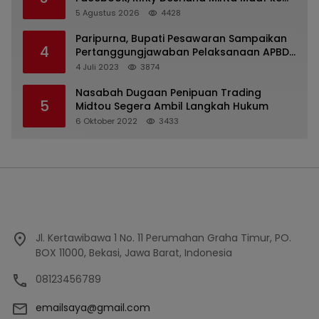
PDA dan Bupati Kubar
5 Agustus 2026
4428
Paripurna, Bupati Pesawaran Sampaikan
4
Pertanggungjawaban Pelaksanaan APBD
2022
4 Juli 2023
3874
Nasabah Dugaan Penipuan Trading
5
Midtou Segera Ambil Langkah Hukum
6 Oktober 2022
3433
Jl. Kertawibawa 1 No. 11 Perumahan Graha Timur, PO.
BOX 11000, Bekasi, Jawa Barat, Indonesia
08123456789
emailsaya@gmail.com