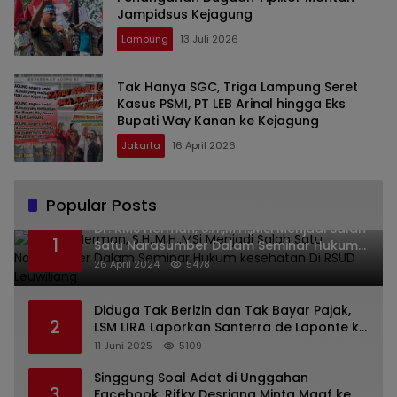
Jampidsus Kejagung
Lampung
13 Juli 2026
Tak Hanya SGC, Triga Lampung Seret
Kasus PSMI, PT LEB Arinal hingga Eks
Bupati Way Kanan ke Kejagung
Jakarta
16 April 2026
Popular Posts
Dr. KMS Herman, S.H.,M.H.,MSi Menjadi Salah
1
Satu Narasumber Dalam Seminar Hukum
kesehatan Di RSUD Leuwiliang
26 April 2024
5478
Diduga Tak Berizin dan Tak Bayar Pajak,
2
LSM LIRA Laporkan Santerra de Laponte ke
Kejaksaan Kota Batu
11 Juni 2025
5109
Singgung Soal Adat di Unggahan
3
Facebook, Rifky Desriana Minta Maaf ke