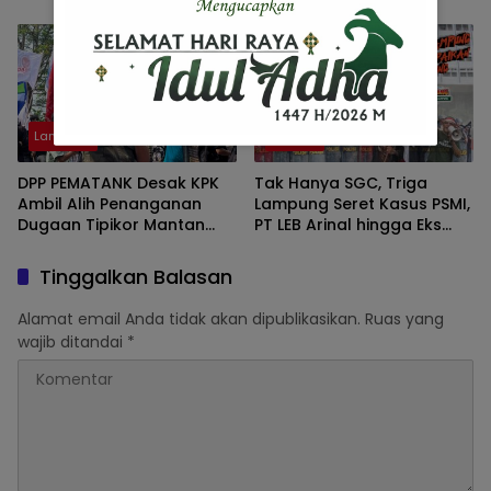
Pemprov
Pembatalan Kenaikan Tarif
Tol Bakter
Lampung
Jakarta
DPP PEMATANK Desak KPK
Tak Hanya SGC, Triga
Ambil Alih Penanganan
Lampung Seret Kasus PSMI,
Dugaan Tipikor Mantan
PT LEB Arinal hingga Eks
Jampidsus Kejagung
Bupati Way Kanan ke
Kejagung
Tinggalkan Balasan
Alamat email Anda tidak akan dipublikasikan.
Ruas yang
wajib ditandai
*