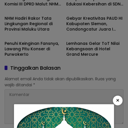
Komisi III DPRD Malut: NHM
Edukasi Kebersihan di SDN 1
Ekobis
Ekobis
Aset Strategis Bagi Malut,
Sukamaju
Perlu Didukung agar
NHM Hadiri Rakor Tata
Gebyar Kreativitas PAUD HI
Bangkit dan Pulih
Lingkungan Regional di
Kabupaten Sleman,
Provinsi Maluku Utara
Condongcatur Juara I
Ekobis
Ekobis
Apresiasi Ibu PAUD
Kalurahan
Penuhi Keinginan Fansnya,
Lemhanas Gelar ToT Nilai
Lawang Pitu Konser di
Kebangsaan di Hotel
Purwokerto
Grand Mercure
Tinggalkan Balasan
Alamat email Anda tidak akan dipublikasikan.
Ruas yang
wajib ditandai
*
×