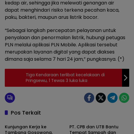
kedap air, sehingga jika melewati genangan air
dapat menghindari risiko terkena pecahan kaca,
paku, bakteri, maupun arus listrik bocor.
“Sebagai langkah percepatan pelayanan untuk
penyalaan dan penormalan listrik, hubungi petugas
PLN melalui aplikasi PLN Mobile. Aplikasi tersebut
merupakan layanan digital yang dapat diakses
dimana saja selama 7 hari 24 jam,” pungkasnya. (*)
Tiga Kendaraan terlibat kecelakaan di
Pringsewu, 1 Tewas 3 luka luka
Pos Terkait
Ekobis
Ekobis
Kunjungan Kerja ke
PT. CPB dan UTB Bantu
Tambang Gosowong,
Tempat Sampah dan