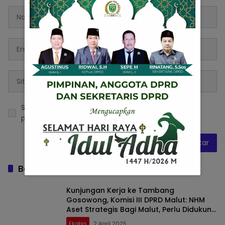
Simpan nama, email, dan situs web saya pada
peramban ini untuk komentar saya berikutnya.
Baca Juga
Kunjungan Kerja ke Tambang
Gosowong, Komisi III DPRD Malut: NHM
Aset Strategis Bagi Malut, Perlu Didukung
agar Bangkit dan Pulih
Ekobis
2 April 2025