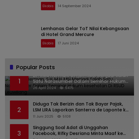
Ekobis
14 September 2024
Lemhanas Gelar ToT Nilai Kebangsaan
di Hotel Grand Mercure
Ekobis
17 Juni 2024
Popular Posts
Dr. KMS Herman, S.H.,M.H.,MSi Menjadi Salah
1
Satu Narasumber Dalam Seminar Hukum
kesehatan Di RSUD Leuwiliang
26 April 2024
5475
Diduga Tak Berizin dan Tak Bayar Pajak,
2
LSM LIRA Laporkan Santerra de Laponte ke
Kejaksaan Kota Batu
11 Juni 2025
5108
Singgung Soal Adat di Unggahan
3
Facebook, Rifky Desriana Minta Maaf ke