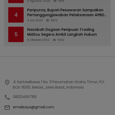
PDA dan Bupati Kubar
5 Agustus 2026
4415
Paripurna, Bupati Pesawaran Sampaikan
4
Pertanggungjawaban Pelaksanaan APBD
2022
4 Juli 2023
3873
Nasabah Dugaan Penipuan Trading
5
Midtou Segera Ambil Langkah Hukum
6 Oktober 2022
3432
Jl. Kertawibawa 1 No. 11 Perumahan Graha Timur, PO.
BOX 11000, Bekasi, Jawa Barat, Indonesia
08123456789
emailsaya@gmail.com