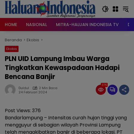
Langsung
ke
konten
HOME
NASIONAL
MITRA-HALUAN INDONESIA TV
DA
Beranda
Ekobis
Ekobis
PLN UID Lampung Imbau Warga
Tingkatkan Kewaspadaan Hadapi
Bencana Banjir
376
Duldul
2 Min Baca
24 Februari 2024
Post Views:
376
Bandarlampung – Intensitas curah hujan tinggi yang
mengguyur di sebagian wilayah Provinsi Lampung
telah mengakibatkan banjir di beberapa lokasi. PT