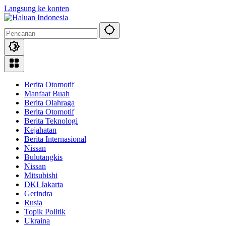
Langsung ke konten
Berita Otomotif
Manfaat Buah
Berita Olahraga
Berita Otomotif
Berita Teknologi
Kejahatan
Berita Internasional
Nissan
Bulutangkis
Nissan
Mitsubishi
DKI Jakarta
Gerindra
Rusia
Topik Politik
Ukraina