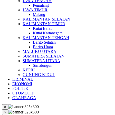
JAWA TENGAH
Pemalang
JAWA TIMUR
Malang
KALIMANTAN SELATAN
KALIMANTAN TIMUR
Kutai Barat
Kutai Kartanegara
KALIMANTAN TENGAH
Barito Selatan
Barito Utara
MALUKU UTARA
SUMATERA SELATAN
SUMATERA UTARA
Simalungun
KEPRI
GUNUNG KIDUL
KRIMINAL
EKONOMI
POLITIK
OTOMOTIF
OLAHRAGA
×
×