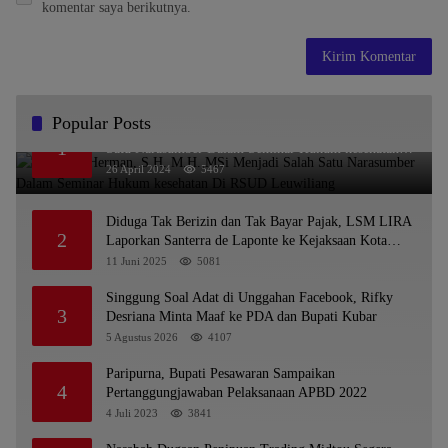
komentar saya berikutnya.
Popular Posts
Dr. KMS Herman, S.H.,M.H.,MSi Menjadi Salah
1
Satu Narasumber Dalam Seminar Hukum kesehatan
Di RSUD Leuwiliang
26 April 2024
5467
Diduga Tak Berizin dan Tak Bayar Pajak, LSM LIRA
2
Laporkan Santerra de Laponte ke Kejaksaan Kota
Batu
11 Juni 2025
5081
Singgung Soal Adat di Unggahan Facebook, Rifky
3
Desriana Minta Maaf ke PDA dan Bupati Kubar
5 Agustus 2026
4107
Paripurna, Bupati Pesawaran Sampaikan
4
Pertanggungjawaban Pelaksanaan APBD 2022
4 Juli 2023
3841