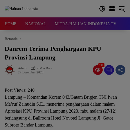
Langsung
ke
konten
HOME
NASIONAL
MITRA-HALUAN INDONESIA TV
D
Beranda
Danrem Terima Penghargaan KPU
Provinsi Lampung
240
Admin
2 Min Baca
27 Desember 2023
Post Views:
240
Lampung – Komandan Korem 043/Gatam Brigjen TNI Iwan
Ma’ruf Zainudin S.E., menerima penghargaan dalam malam
Apresiasi KPU Provinsi Lampung 2023, rabu malam (27/12)
berlangsung di Ballroom Hotel Novotel Lampung JI. Gatot
Subroto Bandar Lampung.