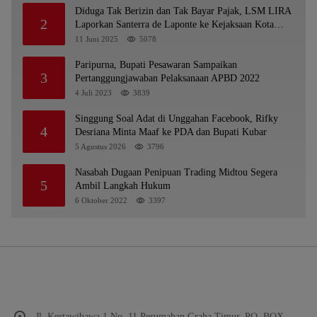
Diduga Tak Berizin dan Tak Bayar Pajak, LSM LIRA
2
Laporkan Santerra de Laponte ke Kejaksaan Kota
Batu
11 Juni 2025
5078
Paripurna, Bupati Pesawaran Sampaikan
3
Pertanggungjawaban Pelaksanaan APBD 2022
4 Juli 2023
3839
Singgung Soal Adat di Unggahan Facebook, Rifky
4
Desriana Minta Maaf ke PDA dan Bupati Kubar
5 Agustus 2026
3796
Nasabah Dugaan Penipuan Trading Midtou Segera
5
Ambil Langkah Hukum
6 Oktober 2022
3397
Jl. Kertawibawa 1 No. 11 Perumahan Graha Timur, PO. BOX