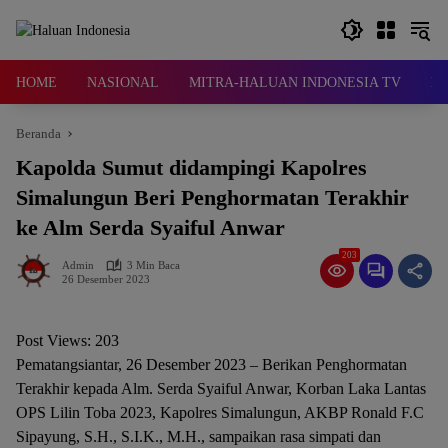
Langsung
ke
konten
HOME
NASIONAL
MITRA-HALUAN INDONESIA TV
D
Beranda
Kapolda Sumut didampingi Kapolres
Simalungun Beri Penghormatan Terakhir
ke Alm Serda Syaiful Anwar
203
Admin
3 Min Baca
26 Desember 2023
Post Views:
203
Pematangsiantar, 26 Desember 2023 – Berikan Penghormatan
Terakhir kepada Alm. Serda Syaiful Anwar, Korban Laka Lantas
OPS Lilin Toba 2023, Kapolres Simalungun, AKBP Ronald F.C
Sipayung, S.H., S.I.K., M.H., sampaikan rasa simpati dan