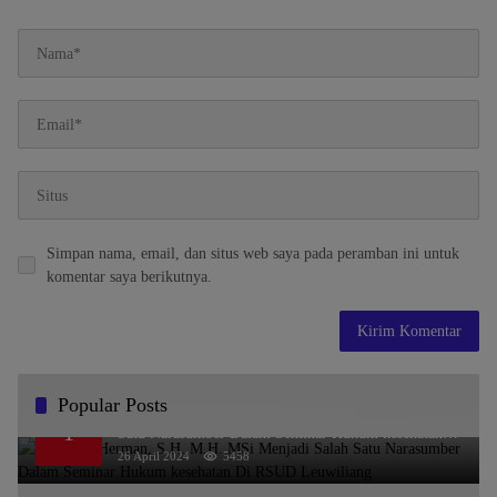
Simpan nama, email, dan situs web saya pada peramban ini untuk
komentar saya berikutnya.
Popular Posts
Dr. KMS Herman, S.H.,M.H.,MSi Menjadi Salah
1
Satu Narasumber Dalam Seminar Hukum kesehatan
Di RSUD Leuwiliang
26 April 2024
5458