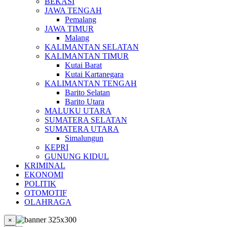
BEKASI
JAWA TENGAH
Pemalang
JAWA TIMUR
Malang
KALIMANTAN SELATAN
KALIMANTAN TIMUR
Kutai Barat
Kutai Kartanegara
KALIMANTAN TENGAH
Barito Selatan
Barito Utara
MALUKU UTARA
SUMATERA SELATAN
SUMATERA UTARA
Simalungun
KEPRI
GUNUNG KIDUL
KRIMINAL
EKONOMI
POLITIK
OTOMOTIF
OLAHRAGA
×