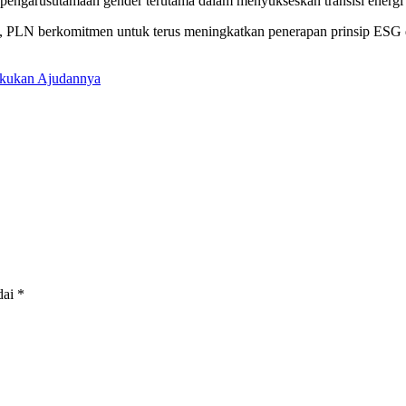
garusutamaan gender terutama dalam menyukseskan transisi energi di
ng, PLN berkomitmen untuk terus meningkatkan penerapan prinsip ESG
akukan Ajudannya
dai
*