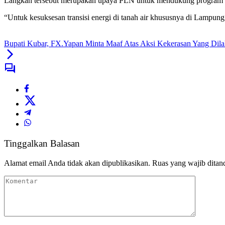
Langkah tersebut merupakan upaya PLN untuk mendukung program pen
“Untuk kesuksesan transisi energi di tanah air khususnya di Lampu
Bupati Kubar, FX.Yapan Minta Maaf Atas Aksi Kekerasan Yang Dil
Tinggalkan Balasan
Alamat email Anda tidak akan dipublikasikan.
Ruas yang wajib ditan