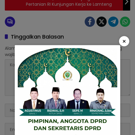
Pertanian RI Kunjungan Kerja ke Lamteng
Tinggalkan Balasan
×
Alamat email Anda tidak akan dipublikasikan.
Ruas yang
wajib ditandai
*