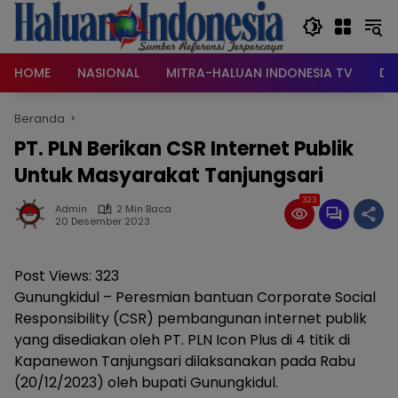
Langsung
ke
konten
HOME
NASIONAL
MITRA-HALUAN INDONESIA TV
DA
Beranda
PT. PLN Berikan CSR Internet Publik
Untuk Masyarakat Tanjungsari
323
Admin
2 Min Baca
20 Desember 2023
Post Views:
323
Gunungkidul – Peresmian bantuan Corporate Social
Responsibility (CSR) pembangunan internet publik
yang disediakan oleh PT. PLN Icon Plus di 4 titik di
Kapanewon Tanjungsari dilaksanakan pada Rabu
(20/12/2023) oleh bupati Gunungkidul.