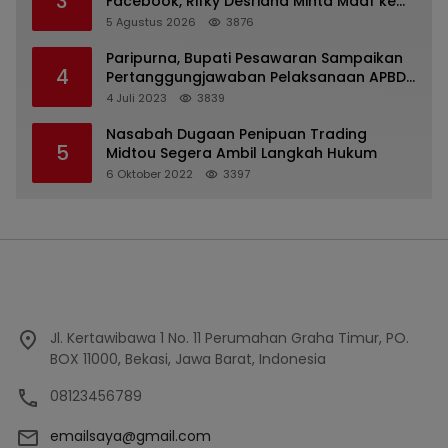
3
Facebook, Rifky Desriana Minta Maaf ke
PDA dan Bupati Kubar
5 Agustus 2026
3876
Paripurna, Bupati Pesawaran Sampaikan
4
Pertanggungjawaban Pelaksanaan APBD
2022
4 Juli 2023
3839
Nasabah Dugaan Penipuan Trading
5
Midtou Segera Ambil Langkah Hukum
6 Oktober 2022
3397
Jl. Kertawibawa 1 No. 11 Perumahan Graha Timur, PO.
BOX 11000, Bekasi, Jawa Barat, Indonesia
08123456789
emailsaya@gmail.com