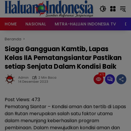
Langsung
ke
konten
HOME
NASIONAL
MITRA-HALUAN INDONESIA TV
DA
Beranda
Siaga Gangguan Kamtib, Lapas
Kelas IIA Pematangsiantar Pastikan
setiap Senjata Dalam Kondisi Baik
473
Admin
2 Min Baca
14 Desember 2023
Post Views:
473
Pematang Siantar – Kondisi aman dan tertib di Lapas
dan Rutan merupakan salah satu faktor utama
dalam menunjang keberhasilan program
pembinaan. Dalam mewujudkan kondisi aman dan