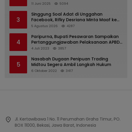
Kejaksaan Kota Batu
11 Juni 2025
5094
Singgung Soal Adat di Unggahan
3
Facebook, Rifky Desriana Minta Maaf ke
PDA dan Bupati Kubar
5 Agustus 2026
4287
Paripurna, Bupati Pesawaran Sampaikan
4
Pertanggungjawaban Pelaksanaan APBD
2022
4 Juli 2023
3857
Nasabah Dugaan Penipuan Trading
5
Midtou Segera Ambil Langkah Hukum
6 Oktober 2022
3417
Jl. Kertawibawa 1 No. 11 Perumahan Graha Timur, PO.
BOX 11000, Bekasi, Jawa Barat, Indonesia