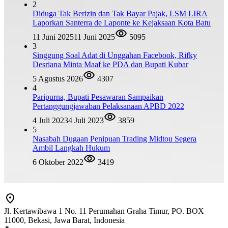
2
Diduga Tak Berizin dan Tak Bayar Pajak, LSM LIRA
Laporkan Santerra de Laponte ke Kejaksaan Kota Batu
11 Juni 2025
11 Juni 2025
5095
3
Singgung Soal Adat di Unggahan Facebook, Rifky
Desriana Minta Maaf ke PDA dan Bupati Kubar
5 Agustus 2026
4307
4
Paripurna, Bupati Pesawaran Sampaikan
Pertanggungjawaban Pelaksanaan APBD 2022
4 Juli 2023
4 Juli 2023
3859
5
Nasabah Dugaan Penipuan Trading Midtou Segera
Ambil Langkah Hukum
6 Oktober 2022
3419
Jl. Kertawibawa 1 No. 11 Perumahan Graha Timur, PO. BOX
11000, Bekasi, Jawa Barat, Indonesia