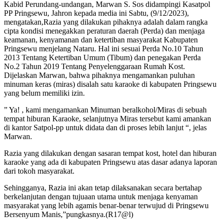
Kabid Perundang-undangan, Marwan S. Sos didampingi Kasatpol
PP Pringsewu, Jahron kepada media ini Sabtu, (9/12/2023),
mengatakan,Razia yang dilakukan pihaknya adalah dalam rangka
cipta kondisi menegakkan peraturan daerah (Perda) dan menjaga
keamanan, kenyamanan dan ketertiban masyarakat Kabupaten
Pringsewu menjelang Nataru. Hal ini sesuai Perda No.10 Tahun
2013 Tentang Ketertiban Umum (Tibum) dan penegakan Perda
No.2 Tahun 2019 Tentang Penyelenggaraan Rumah Kost.
Dijelaskan Marwan, bahwa pihaknya mengamankan puluhan
minuman keras (miras) disalah satu karaoke di kabupaten Pringsewu
yang belum memiliki izin.
” Ya! , kami mengamankan Minuman beralkohol/Miras di sebuah
tempat hiburan Karaoke, selanjutnya Miras tersebut kami amankan
di kantor Satpol-pp untuk didata dan di proses lebih lanjut “, jelas
Marwan.
Razia yang dilakukan dengan sasaran tempat kost, hotel dan hiburan
karaoke yang ada di kabupaten Pringsewu atas dasar adanya laporan
dari tokoh masyarakat.
Sehingganya, Razia ini akan tetap dilaksanakan secara bertahap
berkelanjutan dengan tujuaan utama untuk menjaga kenyaman
masyarakat yang lebih agamis benar-benar terwujud di Pringsewu
Bersenyum Manis,”pungkasnya.(R17@l)