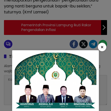
mendapatkan pengetahuan-pengetahuan baru
yang nanti berguna untuk bapak-ibu seklian,”
tuturnya. (Kmf Lamsel)
Pemerintah Provinsi Lampung Ikuti Rakor
Pengendalian Inflasi
×
Tinggalkan Balasan
Alamat email Anda tidak akan dipublikasikan.
Ruas yang
wajib ditandai
*