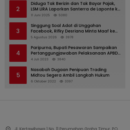
Diduga Tak Berizin dan Tak Bayar Pajak,
2
LSM LIRA Laporkan Santerra de Laponte ke
Kejaksaan Kota Batu
11 Juni 2025
5080
Singgung Soal Adat di Unggahan
3
Facebook, Rifky Desriana Minta Maaf ke
PDA dan Bupati Kubar
5 Agustus 2026
3978
Paripurna, Bupati Pesawaran Sampaikan
4
Pertanggungjawaban Pelaksanaan APBD
2022
4 Juli 2023
3840
Nasabah Dugaan Penipuan Trading
5
Midtou Segera Ambil Langkah Hukum
6 Oktober 2022
3397
Jl. Kertawibawa 1 No. 11 Perumahan Graha Timur, PO.