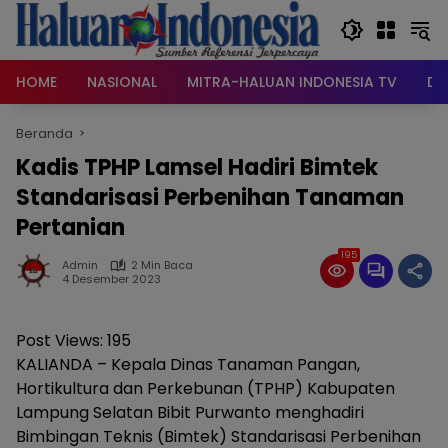
Langsung
ke
konten
HOME
NASIONAL
MITRA-HALUAN INDONESIA TV
DA
Beranda
Kadis TPHP Lamsel Hadiri Bimtek
Standarisasi Perbenihan Tanaman
Pertanian
195
Admin
2 Min Baca
4 Desember 2023
Post Views:
195
KALIANDA – Kepala Dinas Tanaman Pangan,
Hortikultura dan Perkebunan (TPHP) Kabupaten
Lampung Selatan Bibit Purwanto menghadiri
Bimbingan Teknis (Bimtek) Standarisasi Perbenihan