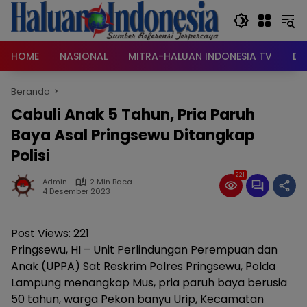
Langsung
ke
konten
HOME
NASIONAL
MITRA-HALUAN INDONESIA TV
DA
Beranda
Cabuli Anak 5 Tahun, Pria Paruh
Baya Asal Pringsewu Ditangkap
Polisi
221
Admin
2 Min Baca
4 Desember 2023
Post Views:
221
Pringsewu, HI – Unit Perlindungan Perempuan dan
Anak (UPPA) Sat Reskrim Polres Pringsewu, Polda
Lampung menangkap Mus, pria paruh baya berusia
50 tahun, warga Pekon banyu Urip, Kecamatan