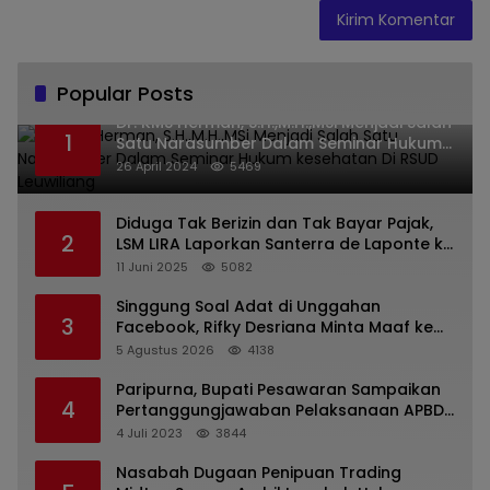
Popular Posts
Dr. KMS Herman, S.H.,M.H.,MSi Menjadi Salah
1
Satu Narasumber Dalam Seminar Hukum
kesehatan Di RSUD Leuwiliang
26 April 2024
5469
Diduga Tak Berizin dan Tak Bayar Pajak,
2
LSM LIRA Laporkan Santerra de Laponte ke
Kejaksaan Kota Batu
11 Juni 2025
5082
Singgung Soal Adat di Unggahan
3
Facebook, Rifky Desriana Minta Maaf ke
PDA dan Bupati Kubar
5 Agustus 2026
4138
Paripurna, Bupati Pesawaran Sampaikan
4
Pertanggungjawaban Pelaksanaan APBD
2022
4 Juli 2023
3844
Nasabah Dugaan Penipuan Trading