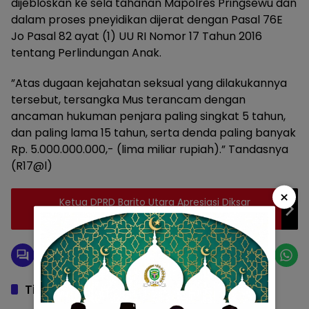
dijebloskan ke sela tahanan Mapolres Pringsewu dan
dalam proses pneyidikan dijerat dengan Pasal 76E
Jo Pasal 82 ayat (1) UU RI Nomor 17 Tahun 2016
tentang Perlindungan Anak.
”Atas dugaan kejahatan seksual yang dilakukannya
tersebut, tersangka Mus terancam dengan
ancaman hukuman penjara paling singkat 5 tahun,
dan paling lama 15 tahun, serta denda paling banyak
Rp. 5.000.000.000,- (lima miliar rupiah).” Tandasnya
(R17@l)
×
Ketua DPRD Barito Utara Apresiasi Diksar
SatLinmas 2023
Tinggalkan Balasan