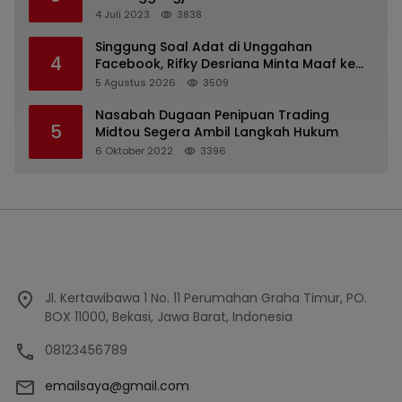
2022
4 Juli 2023
3838
Singgung Soal Adat di Unggahan
4
Facebook, Rifky Desriana Minta Maaf ke
PDA dan Bupati Kubar
5 Agustus 2026
3509
Nasabah Dugaan Penipuan Trading
5
Midtou Segera Ambil Langkah Hukum
6 Oktober 2022
3396
Jl. Kertawibawa 1 No. 11 Perumahan Graha Timur, PO.
BOX 11000, Bekasi, Jawa Barat, Indonesia
08123456789
emailsaya@gmail.com