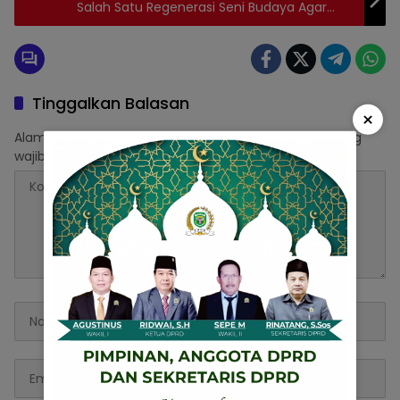
Salah Satu Regenerasi Seni Budaya Agar
Tidak Hilang Ditengah Kemajuan Zaman
Tinggalkan Balasan
×
Alamat email Anda tidak akan dipublikasikan.
Ruas yang
wajib ditandai
*