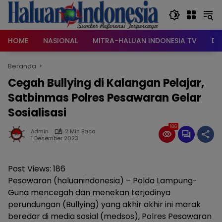
Langsung
ke
konten
HOME
NASIONAL
MITRA-HALUAN INDONESIA TV
DA
Beranda
Cegah Bullying di Kalangan Pelajar,
Satbinmas Polres Pesawaran Gelar
Sosialisasi
186
Admin
2 Min Baca
1 Desember 2023
Post Views:
186
Pesawaran (haluanindonesia) – Polda Lampung-
Guna mencegah dan menekan terjadinya
perundungan (Bullying) yang akhir akhir ini marak
beredar di media sosial (medsos), Polres Pesawaran