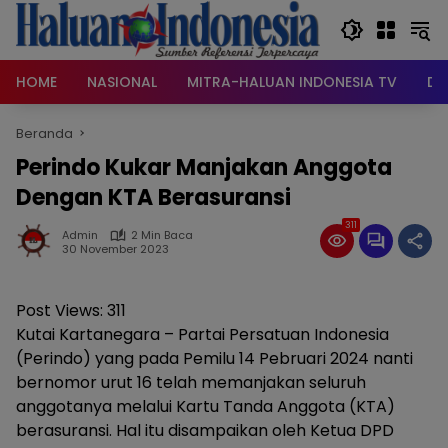
Langsung
ke
konten
HOME
NASIONAL
MITRA-HALUAN INDONESIA TV
DA
Beranda
Perindo Kukar Manjakan Anggota
Dengan KTA Berasuransi
311
Admin
2 Min Baca
30 November 2023
Post Views:
311
Kutai Kartanegara – Partai Persatuan Indonesia
(Perindo) yang pada Pemilu 14 Pebruari 2024 nanti
bernomor urut 16 telah memanjakan seluruh
anggotanya melalui Kartu Tanda Anggota (KTA)
berasuransi. Hal itu disampaikan oleh Ketua DPD