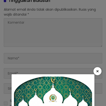
Tinggalkan Balasan
Alamat email Anda tidak akan dipublikasikan.
Ruas yang
wajib ditandai
*
×
Simpan nama, email, dan situs web saya pada
peramban ini untuk komentar saya berikutnya.