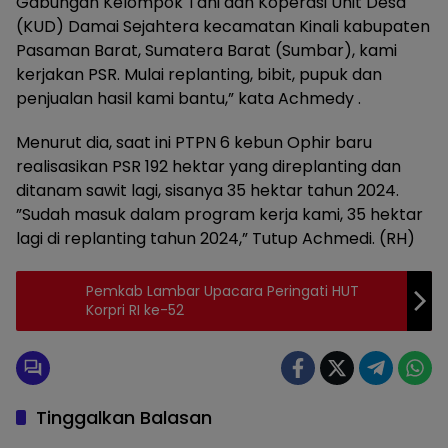
Gabungan Kelompok Tani dan Koperasi Unit Desa
(KUD) Damai Sejahtera kecamatan Kinali kabupaten
Pasaman Barat, Sumatera Barat (Sumbar), kami
kerjakan PSR. Mulai replanting, bibit, pupuk dan
penjualan hasil kami bantu,” kata Achmedy .
Menurut dia, saat ini PTPN 6 kebun Ophir baru
realisasikan PSR 192 hektar yang direplanting dan
ditanam sawit lagi, sisanya 35 hektar tahun 2024.
”Sudah masuk dalam program kerja kami, 35 hektar
lagi di replanting tahun 2024,” Tutup Achmedi. (RH)
Pemkab Lambar Upacara Peringati HUT
Korpri RI ke-52
Tinggalkan Balasan