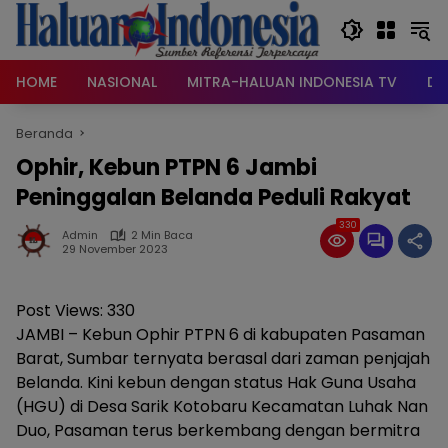
Langsung
ke
konten
HOME
NASIONAL
MITRA-HALUAN INDONESIA TV
DA
Beranda
Ophir, Kebun PTPN 6 Jambi
Peninggalan Belanda Peduli Rakyat
330
Admin
2 Min Baca
29 November 2023
Post Views:
330
JAMBI – Kebun Ophir PTPN 6 di kabupaten Pasaman
Barat, Sumbar ternyata berasal dari zaman penjajah
Belanda. Kini kebun dengan status Hak Guna Usaha
(HGU) di Desa Sarik Kotobaru Kecamatan Luhak Nan
Duo, Pasaman terus berkembang dengan bermitra