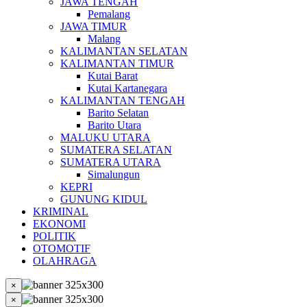
JAWA TENGAH
Pemalang
JAWA TIMUR
Malang
KALIMANTAN SELATAN
KALIMANTAN TIMUR
Kutai Barat
Kutai Kartanegara
KALIMANTAN TENGAH
Barito Selatan
Barito Utara
MALUKU UTARA
SUMATERA SELATAN
SUMATERA UTARA
Simalungun
KEPRI
GUNUNG KIDUL
KRIMINAL
EKONOMI
POLITIK
OTOMOTIF
OLAHRAGA
×
×