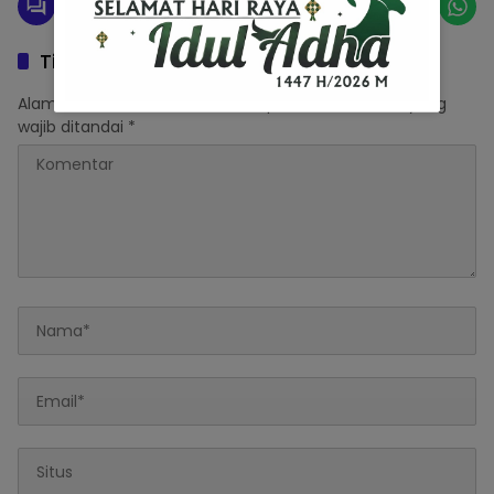
Tinggalkan Balasan
Alamat email Anda tidak akan dipublikasikan.
Ruas yang
wajib ditandai
*