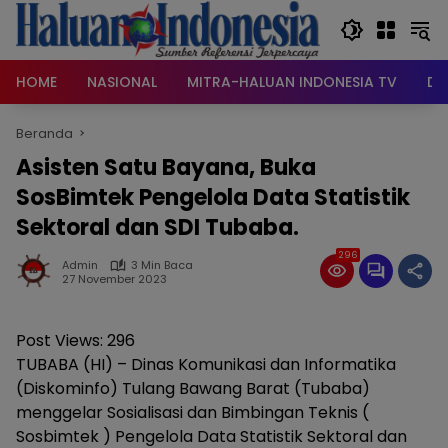
Langsung
ke
konten
HOME
NASIONAL
MITRA-HALUAN INDONESIA TV
DA
Beranda
Asisten Satu Bayana, Buka
SosBimtek Pengelola Data Statistik
Sektoral dan SDI Tubaba.
296
Admin
3 Min Baca
27 November 2023
Post Views:
296
TUBABA (HI) – Dinas Komunikasi dan Informatika
(Diskominfo) Tulang Bawang Barat (Tubaba)
menggelar Sosialisasi dan Bimbingan Teknis (
Sosbimtek ) Pengelola Data Statistik Sektoral dan