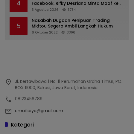
4
Facebook, Rifky Desriana Minta Maaf ke
PDA dan Bupati Kubar
5 Agustus 2026
3734
Nasabah Dugaan Penipuan Trading
5
Midtou Segera Ambil Langkah Hukum
6 Oktober 2022
3396
Jl. Kertawibawa 1 No. 11 Perumahan Graha Timur, PO.
BOX 11000, Bekasi, Jawa Barat, Indonesia
08123456789
emailsaya@gmail.com
Kategori