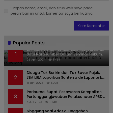
Simpan nama, email, dan situs web saya pada
peramban ini untuk komentar saya berikutnya.
Popular Posts
Dr. KMS Herman, S.H.,M.H.,MSi Menjadi Salah
1
Satu Narasumber Dalam Seminar Hukum
kesehatan Di RSUD Leuwiliang
26 April 2024
5458
Diduga Tak Berizin dan Tak Bayar Pajak,
2
LSM LIRA Laporkan Santerra de Laponte ke
Kejaksaan Kota Batu
11 Juni 2025
5078
Paripurna, Bupati Pesawaran Sampaikan
3
Pertanggungjawaban Pelaksanaan APBD
2022
4 Juli 2023
3839
Singgung Soal Adat di Unggahan