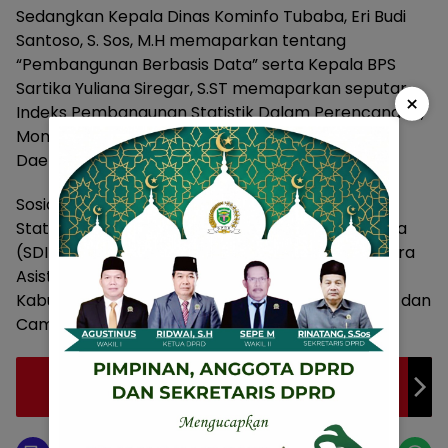
Sedangkan Kepala Dinas Kominfo Tubaba, Eri Budi
Santoso, S. Sos, M.H memaparkan tentang
“Pembangunan Berbasis Data” serta Kepala BPS
Sartika Yuliana Siregar, S.ST memaparkan seputar
×
Indeks Pembangunan Statistik Dalam Perencanaan,
Monitoring dan Evaluasi Program Pembangunan
Daerah.
Sosialisasi dan Bimbingan Teknis Pengelola Data
Statistik Sektoral dan Aplikasi Satu Data Indonesia
(SDI) Tulang Bawang Barat, dihadiri dan diikuti para
Asisten dan Staff Ahli, Inspektur Inspektorat
Kabupaten Tubaba, Kepala Dinas/Badan/Bagian dan
Camat se Tubaba. (*)
Dilantik, Rini Budiman Jaya Pimpin Himpaudi
Tubaba 2023-2027