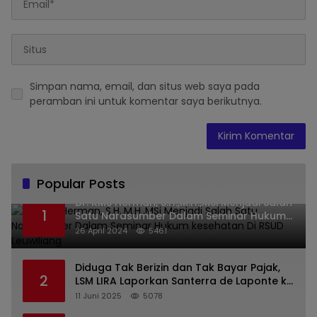
Simpan nama, email, dan situs web saya pada
peramban ini untuk komentar saya berikutnya.
Popular Posts
Dr. KMS Herman, S.H.,M.H.,MSi Menjadi Salah
1
Satu Narasumber Dalam Seminar Hukum
kesehatan Di RSUD Leuwiliang
26 April 2024
5461
Diduga Tak Berizin dan Tak Bayar Pajak,
2
LSM LIRA Laporkan Santerra de Laponte ke
Kejaksaan Kota Batu
11 Juni 2025
5078