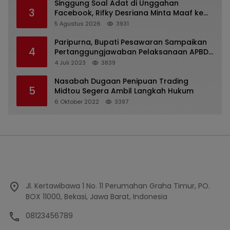
Singgung Soal Adat di Unggahan
3
Facebook, Rifky Desriana Minta Maaf ke
PDA dan Bupati Kubar
5 Agustus 2026
3931
Paripurna, Bupati Pesawaran Sampaikan
4
Pertanggungjawaban Pelaksanaan APBD
2022
4 Juli 2023
3839
Nasabah Dugaan Penipuan Trading
5
Midtou Segera Ambil Langkah Hukum
6 Oktober 2022
3397
Jl. Kertawibawa 1 No. 11 Perumahan Graha Timur, PO.
BOX 11000, Bekasi, Jawa Barat, Indonesia
08123456789