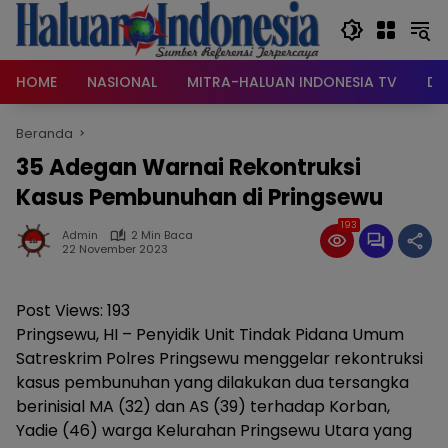
Langsung
ke
konten
HOME
NASIONAL
MITRA-HALUAN INDONESIA TV
DA
Beranda
35 Adegan Warnai Rekontruksi
Kasus Pembunuhan di Pringsewu
193
Admin
2 Min Baca
22 November 2023
Post Views:
193
Pringsewu, HI – Penyidik Unit Tindak Pidana Umum
Satreskrim Polres Pringsewu menggelar rekontruksi
kasus pembunuhan yang dilakukan dua tersangka
berinisial MA (32) dan AS (39) terhadap Korban,
Yadie (46) warga Kelurahan Pringsewu Utara yang