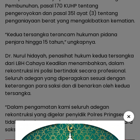
Pembunuhan, pasal 170 KUHP tentang
pengeroyokan dan pasal 351 ayat (3) tentang
penganiayaan berat yang mengakibatkan kematian.
“Kedua tersangka terancam hukuman pidana
penjara hingga 15 tahun,” ungkapnya.
Dr. Nurul hidayah, penasihat hukum kedua tersangka
dari LBH Cahaya Keadilan menambahkan, dalam
rekontruksi ini polisi bertindak secara profesional.
Seluruh adegan yang diperagakan sesuai dengan
keterangan para saksi dan di benarkan oleh kedua
tersangka.
“Dalam pengamatan kami seluruh adegan
rekontruksi yang digelar penyidik Polres Pringsewu
×
tidak ada rekayasa, sesuai dengan keterangan para
saksi dan diakui tersangka,” ungkapnya. (R17@l)