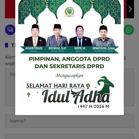
Dua Kuasa Hukum Minta JPU Jemput Paksa
Bos Tempat Hiburan Malam di Kota Ende
Tinggalkan Balasan
Alamat email Anda tidak akan dipublikasikan.
Ruas yang
wajib ditandai
*