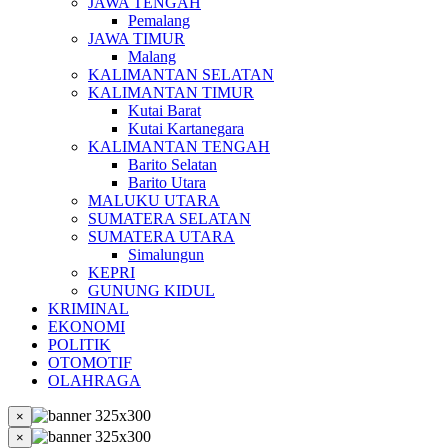
JAWA TENGAH
Pemalang
JAWA TIMUR
Malang
KALIMANTAN SELATAN
KALIMANTAN TIMUR
Kutai Barat
Kutai Kartanegara
KALIMANTAN TENGAH
Barito Selatan
Barito Utara
MALUKU UTARA
SUMATERA SELATAN
SUMATERA UTARA
Simalungun
KEPRI
GUNUNG KIDUL
KRIMINAL
EKONOMI
POLITIK
OTOMOTIF
OLAHRAGA
×
×