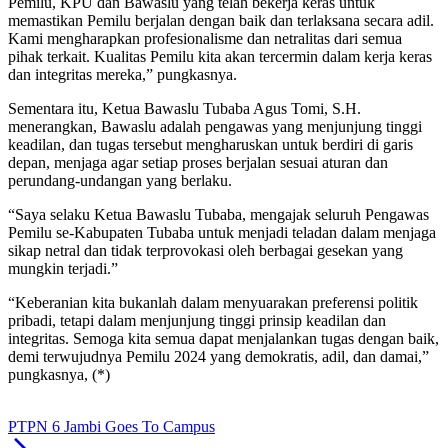
Pemilu, KPU dan Bawaslu yang telah bekerja keras untuk
memastikan Pemilu berjalan dengan baik dan terlaksana secara adil.
Kami mengharapkan profesionalisme dan netralitas dari semua
pihak terkait. Kualitas Pemilu kita akan tercermin dalam kerja keras
dan integritas mereka,” pungkasnya.
Sementara itu, Ketua Bawaslu Tubaba Agus Tomi, S.H.
menerangkan, Bawaslu adalah pengawas yang menjunjung tinggi
keadilan, dan tugas tersebut mengharuskan untuk berdiri di garis
depan, menjaga agar setiap proses berjalan sesuai aturan dan
perundang-undangan yang berlaku.
“Saya selaku Ketua Bawaslu Tubaba, mengajak seluruh Pengawas
Pemilu se-Kabupaten Tubaba untuk menjadi teladan dalam menjaga
sikap netral dan tidak terprovokasi oleh berbagai gesekan yang
mungkin terjadi.”
“Keberanian kita bukanlah dalam menyuarakan preferensi politik
pribadi, tetapi dalam menjunjung tinggi prinsip keadilan dan
integritas. Semoga kita semua dapat menjalankan tugas dengan baik,
demi terwujudnya Pemilu 2024 yang demokratis, adil, dan damai,”
pungkasnya, (*)
PTPN 6 Jambi Goes To Campus