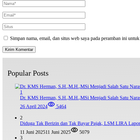
Simpan nama, email, dan situs web saya pada peramban ini untuk
Popular Posts
1
Dr. KMS Herman, S.H.,M.H.,MSi Menjadi Salah Satu Nar
26 April 2024
5464
2
Diduga Tak Berizin dan Tak Bayar Pajak, LSM LIRA Lapork
11 Juni 2025
11 Juni 2025
5079
3