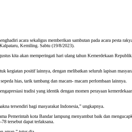
ri acara sekaligus memberikan sambutan pada acara pesta rakya
alpataru, Kemiling. Sabtu (19/8/2023).
stus kita akan memperingati hari ulang tahun Kemerdekaan Republik I
uk kegiatan positif lainnya, dengan melibatkan seluruh lapisan masyar
a sepeda hias, tarik tambang dan macam- macam perlombaan lainnya.
ngapresiasi tradisi yang identik dengan momen perayaan kemerdekaa
kna tersendiri bagi masyarakat Indonesia,” ungkapnya.
nama Pemerintah kota Bandar lampung menyambut baik dan mengucapka
8 tersebut dapat terlaksana.
an aman,” tutur dia.