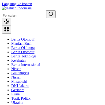
Langsung ke konten
Berita Otomotif
Manfaat Buah
Berita Olahraga
Berita Otomotif
Berita Teknologi
Kejahatan
Berita Internasional
Nissan
Bulutangkis
Nissan
Mitsubishi
DKI Jakarta
Gerindra
Rusia
Topik Politik
Ukraina