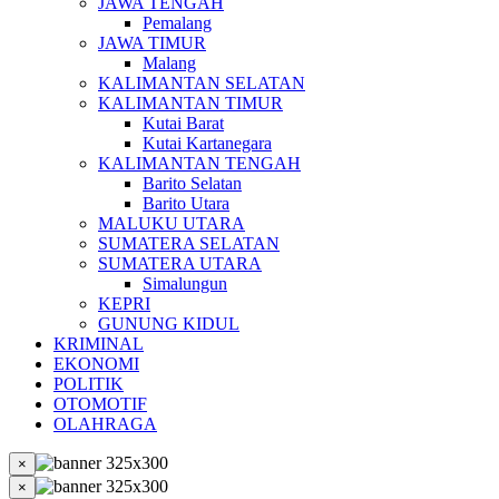
JAWA TENGAH
Pemalang
JAWA TIMUR
Malang
KALIMANTAN SELATAN
KALIMANTAN TIMUR
Kutai Barat
Kutai Kartanegara
KALIMANTAN TENGAH
Barito Selatan
Barito Utara
MALUKU UTARA
SUMATERA SELATAN
SUMATERA UTARA
Simalungun
KEPRI
GUNUNG KIDUL
KRIMINAL
EKONOMI
POLITIK
OTOMOTIF
OLAHRAGA
×
×