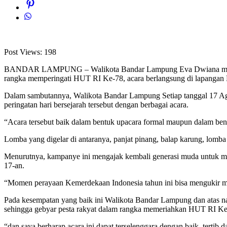
Post Views:
198
BANDAR LAMPUNG – Walikota Bandar Lampung Eva Dwiana menghadi
rangka memperingati HUT RI Ke-78, acara berlangsung di lapangan K
Dalam sambutannya, Walikota Bandar Lampung Setiap tanggal 17 Agu
peringatan hari bersejarah tersebut dengan berbagai acara.
“Acara tersebut baik dalam bentuk upacara formal maupun dalam bent
Lomba yang digelar di antaranya, panjat pinang, balap karung, lomb
Menurutnya, kampanye ini mengajak kembali generasi muda untuk me
17-an.
“Momen perayaan Kemerdekaan Indonesia tahun ini bisa mengukir ma
Pada kesempatan yang baik ini Walikota Bandar Lampung dan atas 
sehingga gebyar pesta rakyat dalam rangka memeriahkan HUT RI Ke-7
“dan saya berharap acara ini dapat terselenggara dengan baik, tertib d