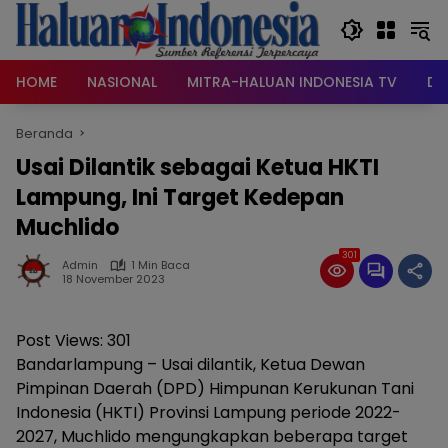
Langsung
ke
konten
HOME
NASIONAL
MITRA-HALUAN INDONESIA TV
DA
Beranda
Usai Dilantik sebagai Ketua HKTI
Lampung, Ini Target Kedepan
Muchlido
301
Admin
1 Min Baca
18 November 2023
Post Views:
301
Bandarlampung – Usai dilantik, Ketua Dewan
Pimpinan Daerah (DPD) Himpunan Kerukunan Tani
Indonesia (HKTI) Provinsi Lampung periode 2022-
2027, Muchlido mengungkapkan beberapa target