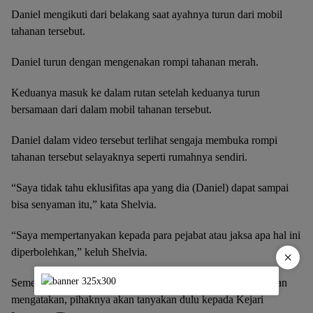
Daniel mengikuti dari belakang saat ayahnya turun dari mobil
tahanan tersebut.
Daniel turun dengan mengenakan rompi tahanan merah.
Keduanya masuk ke dalam rutan setelah keduanya turun
bersamaan dari dalam mobil tahanan tersebut.
Daniel dalam video tersebut terlihat sengaja membuka rompi
tahanan tersebut selayaknya seperti rumahnya sendiri.
“Saya tidak tahu eklusifitas apa yang dia (Daniel) dapat sampai
bisa senyaman itu,” kata Shelvia.
“Saya mempertanyakan kepada para pejabat atau jaksa apa hal ini
diperbolehkan,” keluh Shelvia.
×
Sementara itu, Kasipenkum Kejati Lampung Ricky Ramadhan
mengatakan, pihaknya akan tanyakan dulu kepada Kejari