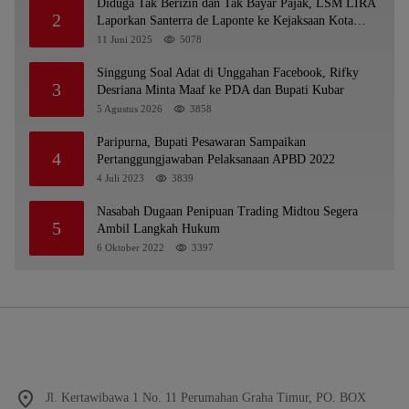
Diduga Tak Berizin dan Tak Bayar Pajak, LSM LIRA
2
Laporkan Santerra de Laponte ke Kejaksaan Kota
Batu
11 Juni 2025
5078
Singgung Soal Adat di Unggahan Facebook, Rifky
3
Desriana Minta Maaf ke PDA dan Bupati Kubar
5 Agustus 2026
3858
Paripurna, Bupati Pesawaran Sampaikan
4
Pertanggungjawaban Pelaksanaan APBD 2022
4 Juli 2023
3839
Nasabah Dugaan Penipuan Trading Midtou Segera
5
Ambil Langkah Hukum
6 Oktober 2022
3397
Jl. Kertawibawa 1 No. 11 Perumahan Graha Timur, PO. BOX