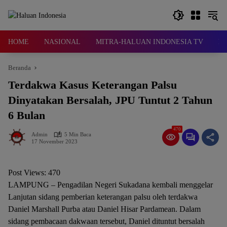
Langsung
ke
konten
HOME
NASIONAL
MITRA-HALUAN INDONESIA TV
D
Beranda
Terdakwa Kasus Keterangan Palsu
Dinyatakan Bersalah, JPU Tuntut 2 Tahun
6 Bulan
470
Admin
5 Min Baca
17 November 2023
Post Views:
470
LAMPUNG – Pengadilan Negeri Sukadana kembali menggelar
Lanjutan sidang pemberian keterangan palsu oleh terdakwa
Daniel Marshall Purba atau Daniel Hisar Pardamean. Dalam
sidang pembacaan dakwaan tersebut, Daniel dituntut bersalah