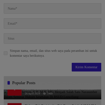
Simpan nama, email, dan situs web saya pada peramban ini untuk
komentar saya berikutnya.
Popular Posts
Dr. KMS Herman, S.H.,M.H.,MSi Menjadi Salah
1
Satu Narasumber Dalam Seminar Hukum kesehatan
Di RSUD Leuwiliang
26 April 2024
5460