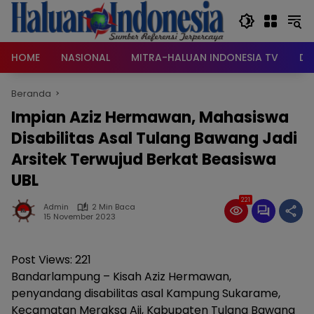
Langsung
ke
konten
HOME
NASIONAL
MITRA-HALUAN INDONESIA TV
DA
Beranda
Impian Aziz Hermawan, Mahasiswa
Disabilitas Asal Tulang Bawang Jadi
Arsitek Terwujud Berkat Beasiswa
UBL
221
Admin
2 Min Baca
15 November 2023
Post Views:
221
Bandarlampung – Kisah Aziz Hermawan,
penyandang disabilitas asal Kampung Sukarame,
Kecamatan Meraksa Aji, Kabupaten Tulang Bawang