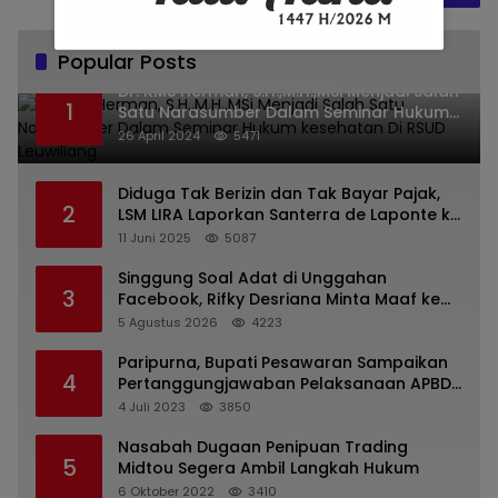
Popular Posts
Dr. KMS Herman, S.H.,M.H.,MSi Menjadi Salah
1
Satu Narasumber Dalam Seminar Hukum
kesehatan Di RSUD Leuwiliang
26 April 2024
5471
Diduga Tak Berizin dan Tak Bayar Pajak,
2
LSM LIRA Laporkan Santerra de Laponte ke
Kejaksaan Kota Batu
11 Juni 2025
5087
Singgung Soal Adat di Unggahan
3
Facebook, Rifky Desriana Minta Maaf ke
PDA dan Bupati Kubar
5 Agustus 2026
4223
Paripurna, Bupati Pesawaran Sampaikan
4
Pertanggungjawaban Pelaksanaan APBD
2022
4 Juli 2023
3850
Nasabah Dugaan Penipuan Trading
5
Midtou Segera Ambil Langkah Hukum
6 Oktober 2022
3410