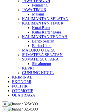
JAWA TENGAH
Pemalang
JAWA TIMUR
Malang
KALIMANTAN SELATAN
KALIMANTAN TIMUR
Kutai Barat
Kutai Kartanegara
KALIMANTAN TENGAH
Barito Selatan
Barito Utara
MALUKU UTARA
SUMATERA SELATAN
SUMATERA UTARA
Simalungun
KEPRI
GUNUNG KIDUL
KRIMINAL
EKONOMI
POLITIK
OTOMOTIF
OLAHRAGA
×
×