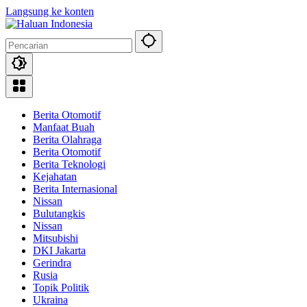
Langsung ke konten
Berita Otomotif
Manfaat Buah
Berita Olahraga
Berita Otomotif
Berita Teknologi
Kejahatan
Berita Internasional
Nissan
Bulutangkis
Nissan
Mitsubishi
DKI Jakarta
Gerindra
Rusia
Topik Politik
Ukraina