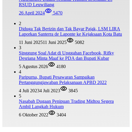
RSUD Leuwiliang
26 April 2024
5470
2
Diduga Tak Berizin dan Tak Bayar Pajak, LSM LIRA
Laporkan Santerra de Laponte ke Kejaksaan Kota Batu
11 Juni 2025
11 Juni 2025
5082
3
Singgung Soal Adat di Unggahan Facebook, Rifky
Desriana Minta Maaf ke PDA dan Bupati Kubar
5 Agustus 2026
4180
4
Paripurna, Bupati Pesawaran Sampaikan
Pertanggungjawaban Pelaksanaan APBD 2022
4 Juli 2023
4 Juli 2023
3845
5
Nasabah Dugaan Penipuan Trading Midtou Segera
Ambil Langkah Hukum
6 Oktober 2022
3404