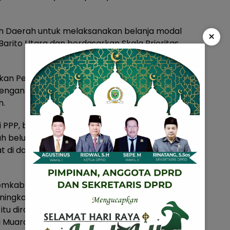
h Daerah untuk melaksanakan belanja modal
×
arito Utara dan berdasarkan Skala Prioritas
nkan Pemerintah Daerah untuk melaksanakan
 dengan RPJMD Barito Utara dan berdasarkan
h.
 PPP, belanja maupun kegiatan yang
h belum tepat sasaran untuk memenuhi hajat
 di daerah Barito Utara.
mkab Barito Utara untuk segera
gkatan kapasitas produksi Instalasi Air Bersih
l itu dirasa sudah tidak mampu lagi untuk
i Muara Teweh menjadi 230/detik.