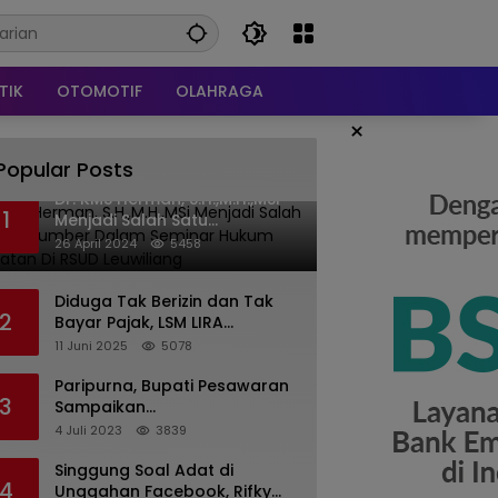
TIK
OTOMOTIF
OLAHRAGA
×
Popular Posts
Dr. KMS Herman, S.H.,M.H.,MSi
1
Menjadi Salah Satu
Narasumber Dalam Seminar
26 April 2024
5458
Hukum kesehatan Di RSUD
Leuwiliang
Diduga Tak Berizin dan Tak
2
Bayar Pajak, LSM LIRA
Laporkan Santerra de
11 Juni 2025
5078
Laponte ke Kejaksaan Kota
Batu
Paripurna, Bupati Pesawaran
3
Sampaikan
Pertanggungjawaban
4 Juli 2023
3839
Pelaksanaan APBD 2022
Singgung Soal Adat di
4
Unggahan Facebook, Rifky