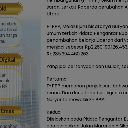
Pembangunan (F- PPP) telah meny
saran, terkait Raperda perubahan 
Utara.
F-PPP, Melalui juru bicaranya Nury
umum terkait Pidato Pengantar Bupa
penambahan belanja Daerah dari y
menjadi sebesar Rp2.260.190.126.45
Rp285.394.460.263.
Yang jadi pertanyaan dan usulan, seb
Pertama :
F-PPP memohon penjelasan, bahwa 
mana, Dan dana tersebut digunakan
Nuryanto mewakili F- PPP.
Kedua :
Dijelaskan pada Pidato Pengantar 
ada perbaikan Jalan Maranan – Sika