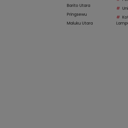
Barito Utara
Uni
Pringsewu
Ko
Maluku Utara
Lamp