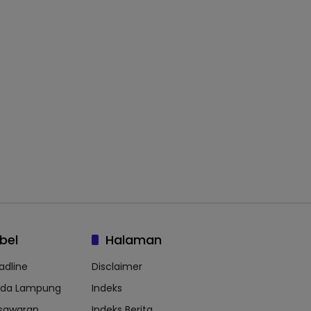
bel
Halaman
adline
Disclaimer
lda Lampung
Indeks
sawaran
Indeks Berita