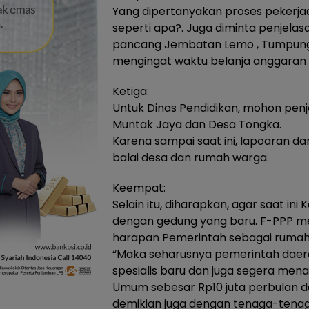
Yang dipertanyakan proses pekerj
seperti apa?. Juga diminta penjela
pancang Jembatan Lemo , Tumpung 
mengingat waktu belanja anggaran y
Ketiga:
Untuk Dinas Pendidikan, mohon penj
Muntak Jaya dan Desa Tongka.
Karena sampai saat ini, lapoaran da
balai desa dan rumah warga.
Keempat:
Selain itu, diharapkan, agar saat in
dengan gedung yang baru. F-PPP me
harapan Pemerintah sebagai rumah s
“Maka seharusnya pemerintah daer
spesialis baru dan juga segera mena
Umum sebesar Rp10 juta perbulan da
demikian juga dengan tenaga-tenaga