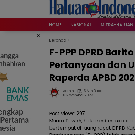
Langsung
ke
konten
HOME
NASIONAL
MITRA-HALUAN 
×
Beranda
F-PPP DPRD Barit
Pertanyaan dan U
Raperda APBD 202
Admin
3 Min Baca
6 November 2023
Post Views:
297
Muara Teweh, haluanindonesia.co.id 
bertempat di ruang rapat DPRD Kabu