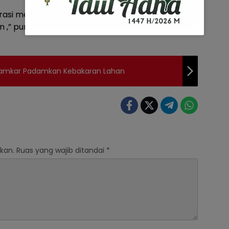
arasi mengingat alat yang digunakan ada yang
n ,” pungkas Nuryanto.
Damkar Padamkan Kebakaran Lahan
kan.
Ruas yang wajib ditandai
*