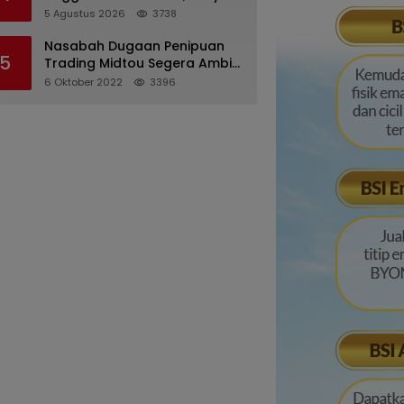
Desriana Minta Maaf ke PDA
5 Agustus 2026
3738
dan Bupati Kubar
Nasabah Dugaan Penipuan
5
Trading Midtou Segera Ambil
Langkah Hukum
6 Oktober 2022
3396