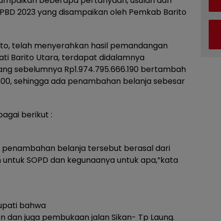
ampaikan beberapa pertanyaan, usulan dan
APBD 2023 yang disampaikan oleh Pemkab Barito
anto, telah menyerahkan hasil pemandangan
ti Barito Utara, terdapat didalamnya
ang sebelumnya Rp1.974.795.666.190 bertambah
3,00, sehingga ada penambahan belanja sebesar
agai berikut :
penambahan belanja tersebut berasal dari
 untuk SOPD dan kegunaanya untuk apa,”kata
Bupati bahwa
n dan juga pembukaan jalan Sikan- Tp Laung.