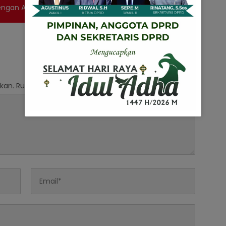
ngan APINDO Hadapi Revolusi Industri 4.0
kan.
Ruas yang wajib ditandai
*