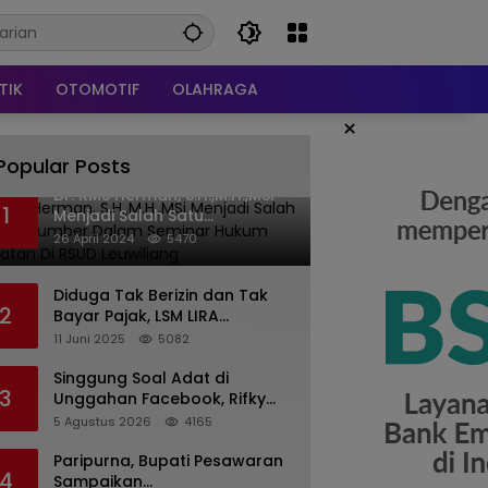
TIK
OTOMOTIF
OLAHRAGA
×
Popular Posts
Dr. KMS Herman, S.H.,M.H.,MSi
1
Menjadi Salah Satu
Narasumber Dalam Seminar
26 April 2024
5470
Hukum kesehatan Di RSUD
Leuwiliang
Diduga Tak Berizin dan Tak
2
Bayar Pajak, LSM LIRA
Laporkan Santerra de
11 Juni 2025
5082
Laponte ke Kejaksaan Kota
Batu
Singgung Soal Adat di
3
Unggahan Facebook, Rifky
Desriana Minta Maaf ke PDA
5 Agustus 2026
4165
dan Bupati Kubar
Paripurna, Bupati Pesawaran
4
Sampaikan