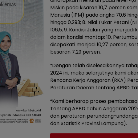
diharapkan menurun pada level 4,0 
Miskin pada kisaran 10,7 persen sa
Manusia (IPM) pada angka 70,6 hingga
hingga 0,293; 8. Nilai Tukar Petani 
106,5; 9. Kondisi Jalan yang menjad
dalam kondisi mantap: 10. Pertumbu
disepakati menjadi 10,27 persen; se
besaran 7,29 persen.
“Dengan telah diselesaikannya ta
2024 ini, maka selanjutnya kami ak
Rencana Kerja Anggaran (RKA) Per
Peraturan Daerah tentang APBD Tah
“Kami berharap proses pembahasa
Tentang APBD Tahun Anggaran 2024 
dan peraturan perundang-undangan 
dan Statistik Provinsi Lampung).