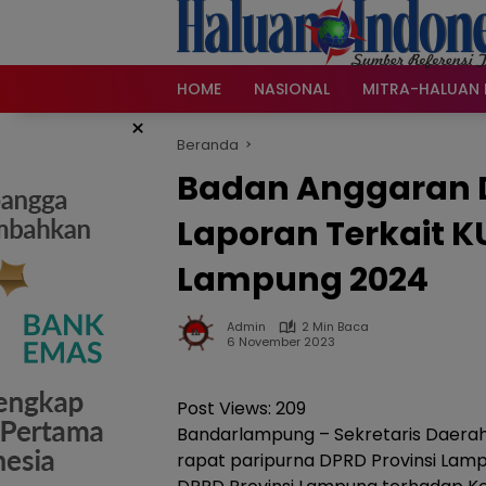
Langsung
ke
konten
HOME
NASIONAL
MITRA-HALUAN 
×
Beranda
Badan Anggaran 
Laporan Terkait 
Lampung 2024
Admin
2 Min Baca
6 November 2023
Post Views:
209
Bandarlampung – Sekretaris Daerah 
rapat paripurna DPRD Provinsi La