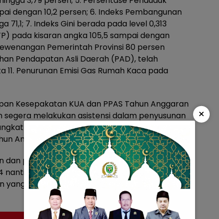
hingga 3,79 persen; 5. Persentase Penduduk
mpai dengan 10,2 persen; 6. Indeks Pembangunan
 71,1; 7. Indeks Gini berada pada level 0,313
(NTP) pada kisaran angka 105,5 sampai dengan
i kewenangan Pemerintah Provinsi 80 persen
han Pendapatan Asli Daerah (PAD), telah
rta 11. Penurunan Emisi Gas Rumah Kaca pada
hapan Kesepakatan KUA dan PPAS Tahun Anggaran
×
an segera melakukan asistensi dalam penyusunan
angkat Daerah sebagai materi dalam Rancangan
un Anggaran 2024,” ujar Gubernur
n dan pengesahan Rancangan Peraturan Daerah
nantinya dapat berjalan sesuai tahapan, proses
yang berlaku,” pungkas nya. (Dinas Kominfo