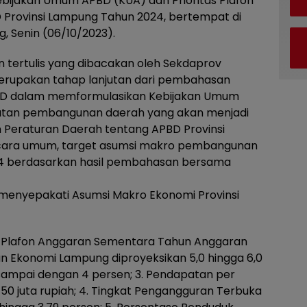
bijakan Umum APBD (KUA) dan Prioritas Plafon
Provinsi Lampung Tahun 2024, bertempat di
, Senin (06/10/2023).
tertulis yang dibacakan oleh Sekdaprov
erupakan tahap lanjutan dari pembahasan
RD dalam memformulasikan Kebijakan Umum
giatan pembangunan daerah yang akan menjadi
Peraturan Daerah tentang APBD Provinsi
cara umum, target asumsi makro pembangunan
24 berdasarkan hasil pembahasan bersama
enyepakati Asumsi Makro Ekonomi Provinsi
s Plafon Anggaran Sementara Tahun Anggaran
han Ekonomi Lampung diproyeksikan 5,0 hingga 6,0
 2 sampai dengan 4 persen; 3. Pendapatan per
50 juta rupiah; 4. Tingkat Pengangguran Terbuka