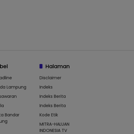
bel
Halaman
adline
Disclaimer
lda Lampung
Indeks
sawaran
Indeks Berita
la
Indeks Berita
ta Bandar
Kode Etik
ung
MITRA-HALUAN
INDONESIA TV