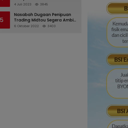
Pertanggungjawaban
4 Juli 2023
3845
Pelaksanaan APBD 2022
Nasabah Dugaan Penipuan
5
Trading Midtou Segera Ambil
Langkah Hukum
6 Oktober 2022
3403