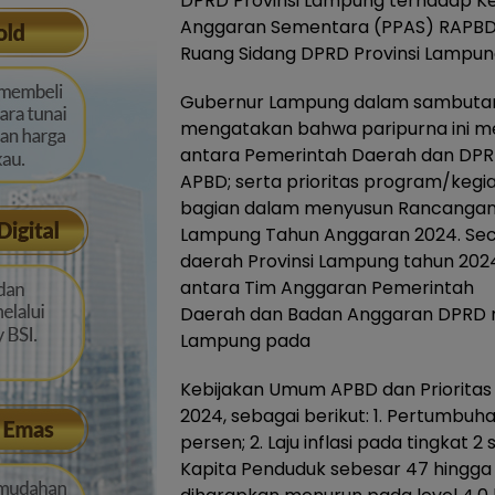
DPRD Provinsi Lampung terhadap Ke
Anggaran Sementara (PPAS) RAPBD 
Ruang Sidang DPRD Provinsi Lampung
Gubernur Lampung dalam sambutan 
mengatakan bahwa paripurna ini m
antara Pemerintah Daerah dan DP
APBD; serta prioritas program/ke
bagian dalam menyusun Rancangan 
Lampung Tahun Anggaran 2024. Se
daerah Provinsi Lampung tahun 20
antara Tim Anggaran Pemerintah
Daerah dan Badan Anggaran DPRD m
Lampung pada
Kebijakan Umum APBD dan Priorita
2024, sebagai berikut: 1. Pertumbu
persen; 2. Laju inflasi pada tingkat
Kapita Penduduk sebesar 47 hingga 