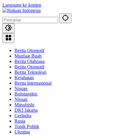
Langsung ke konten
Berita Otomotif
Manfaat Buah
Berita Olahraga
Berita Otomotif
Berita Teknologi
Kejahatan
Berita Internasional
Nissan
Bulutangkis
Nissan
Mitsubishi
DKI Jakarta
Gerindra
Rusia
Topik Politik
Ukraina