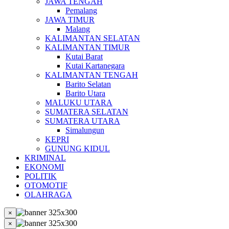
JAWA TENGAH
Pemalang
JAWA TIMUR
Malang
KALIMANTAN SELATAN
KALIMANTAN TIMUR
Kutai Barat
Kutai Kartanegara
KALIMANTAN TENGAH
Barito Selatan
Barito Utara
MALUKU UTARA
SUMATERA SELATAN
SUMATERA UTARA
Simalungun
KEPRI
GUNUNG KIDUL
KRIMINAL
EKONOMI
POLITIK
OTOMOTIF
OLAHRAGA
×
×