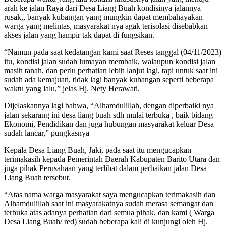
arah ke jalan Raya dari Desa Liang Buah kondisinya jalannya
rusak,, banyak kubangan yang mungkin dapat membahayakan
warga yang melintas, masyarakat nya agak terisolasi disebabkan
akses jalan yang hampir tak dapat di fungsikan.
“Namun pada saat kedatangan kami saat Reses tanggal (04/11/2023)
itu, kondisi jalan sudah lumayan membaik, walaupun kondisi jalan
masih tanah, dan perlu perhatian lebih lanjut lagi, tapi untuk saat ini
sudah ada kemajuan, tidak lagi banyak kubangan seperti beberapa
waktu yang lalu,” jelas Hj. Nety Herawati.
Dijelaskannya lagi bahwa, “Alhamdulillah, dengan diperbaiki nya
jalan sekarang ini desa liang buah sdh mulai terbuka , baik bidang
Ekonomi, Pendidikan dan juga hubungan masyarakat keluar Desa
sudah lancar,” pungkasnya
Kepala Desa Liang Buah, Jaki, pada saat itu mengucapkan
terimakasih kepada Pemerintah Daerah Kabupaten Barito Utara dan
juga pihak Perusahaan yang terlibat dalam perbaikan jalan Desa
Liang Buah tersebut.
“Atas nama warga masyarakat saya mengucapkan terimakasih dan
Alhamdulillah saat ini masyarakatnya sudah merasa semangat dan
terbuka atas adanya perhatian dari semua pihak, dan kami ( Warga
Desa Liang Buah/ red) sudah beberapa kali di kunjungi oleh Hj.