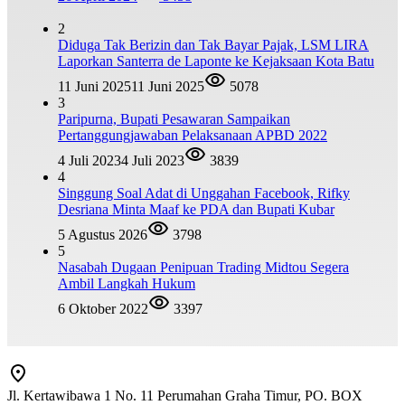
2
Diduga Tak Berizin dan Tak Bayar Pajak, LSM LIRA
Laporkan Santerra de Laponte ke Kejaksaan Kota Batu
11 Juni 2025
11 Juni 2025
5078
3
Paripurna, Bupati Pesawaran Sampaikan
Pertanggungjawaban Pelaksanaan APBD 2022
4 Juli 2023
4 Juli 2023
3839
4
Singgung Soal Adat di Unggahan Facebook, Rifky
Desriana Minta Maaf ke PDA dan Bupati Kubar
5 Agustus 2026
3798
5
Nasabah Dugaan Penipuan Trading Midtou Segera
Ambil Langkah Hukum
6 Oktober 2022
3397
Jl. Kertawibawa 1 No. 11 Perumahan Graha Timur, PO. BOX