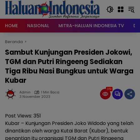
Langsung
ke
konten
HOME
NASIONAL
MITRA-HALUAN INDONESIA TV
DA
Beranda
Sambut Kunjungan Presiden Jokowi,
TGM dan Putri Ringeeng Sediakan
Tiga Ribu Nasi Bungkus untuk Warga
Kubar
351
Admin
1 Min Baca
3 November 2023
Post Views:
351
Kubar – Kunjungan Presiden Joko Widodo yang telah
dinantikan oleh warga Kutai Barat (Kubar), bentuk
penantian itu organisasi TGM dan Putri Ringeeng