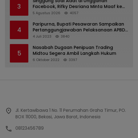
Singgung Soal Adat di Unggahan
3
Facebook, Rifky Desriana Minta Maaf ke
PDA dan Bupati Kubar
5 Agustus 2026
4057
Paripurna, Bupati Pesawaran Sampaikan
4
Pertanggungjawaban Pelaksanaan APBD
2022
4 Juli 2023
3840
Nasabah Dugaan Penipuan Trading
5
Midtou Segera Ambil Langkah Hukum
6 Oktober 2022
3397
Jl. Kertawibawa 1 No. 11 Perumahan Graha Timur, PO.
BOX 11000, Bekasi, Jawa Barat, Indonesia
08123456789